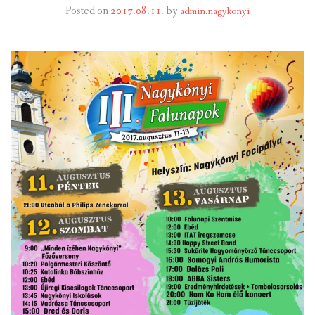
Posted on
2017.08.11.
by
admin.nagykonyi
INTÉZMÉNYEK
INFORMÁCIÓK
GALÉRIA
KAPCSOLAT
LETÖLTHETŐ NYOMTATVÁNYOK
VÁLASZTÁS 2026
TELEPÜLÉSIKÉPVISELŐI VAGYONNYILATKOZATOK – 2026.
ÉV
ROMA NEMZETISÉGI ÖNKORMÁNYZATI KÉPVISELŐK
VAGYONNYILATKOZATA – 2026. ÉV