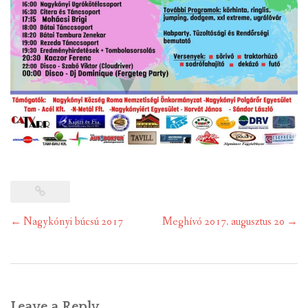
Post
←
Nagykónyi búcsú 2017
Meghívó 2017. augusztus 20
→
navigation
Leave a Reply