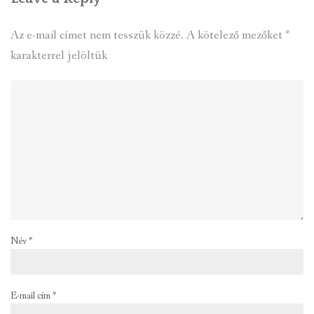
Az e-mail címet nem tesszük közzé.
A kötelező mezőket
*
karakterrel jelöltük
Név
*
E-mail cím
*