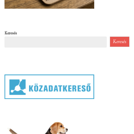
Keresés
Keresés