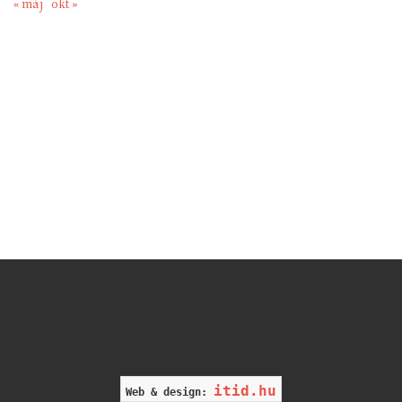
« máj
okt »
itid.hu
Web & design: