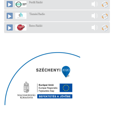
Petőfi Rádió
Tamási Radio
Retro Rádió