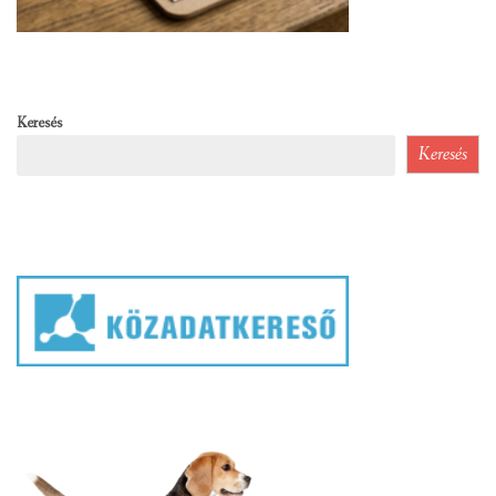
Keresés
Keresés