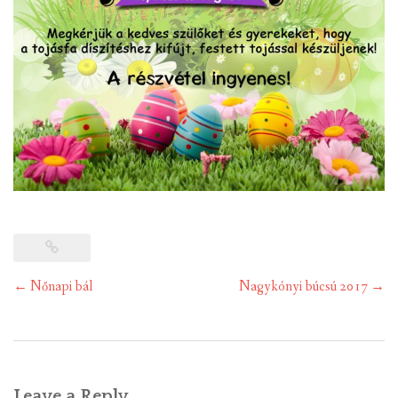
Post
←
Nőnapi bál
Nagykónyi búcsú 2017
→
navigation
Leave a Reply