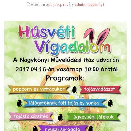
Posted on
2017.04.11.
by
admin.nagykonyi
INTÉZMÉNYEK
INFORMÁCIÓK
GALÉRIA
KAPCSOLAT
LETÖLTHETŐ NYOMTATVÁNYOK
VÁLASZTÁS 2026
TELEPÜLÉSIKÉPVISELŐI VAGYONNYILATKOZATOK – 2026.
ÉV
ROMA NEMZETISÉGI ÖNKORMÁNYZATI KÉPVISELŐK
VAGYONNYILATKOZATA – 2026. ÉV