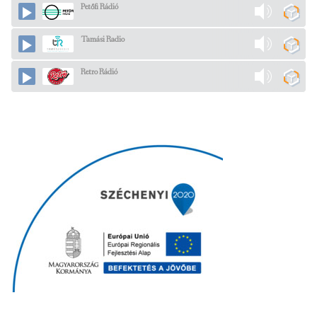
Petőfi Rádió
Tamási Radio
Retro Rádió