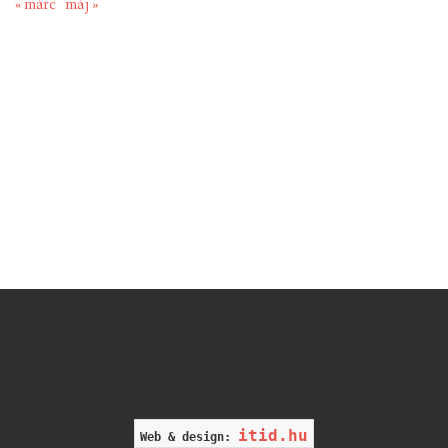
« márc
máj »
itid.hu
Web & design: