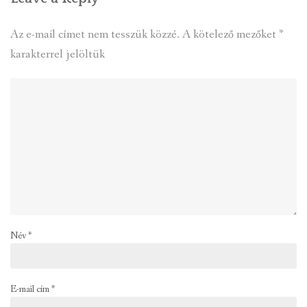
Az e-mail címet nem tesszük közzé.
A kötelező mezőket
*
karakterrel jelöltük
Név
*
E-mail cím
*