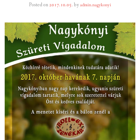
Posted on
2017.10.05.
by
admin.nagykonyi
INTÉZMÉNYEK
INFORMÁCIÓK
GALÉRIA
KAPCSOLAT
LETÖLTHETŐ NYOMTATVÁNYOK
VÁLASZTÁS 2026
TELEPÜLÉSIKÉPVISELŐI VAGYONNYILATKOZATOK – 2026.
ÉV
ROMA NEMZETISÉGI ÖNKORMÁNYZATI KÉPVISELŐK
VAGYONNYILATKOZATA – 2026. ÉV