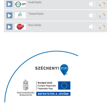
Petőfi Rádió
Tamási Radio
Retro Rádió