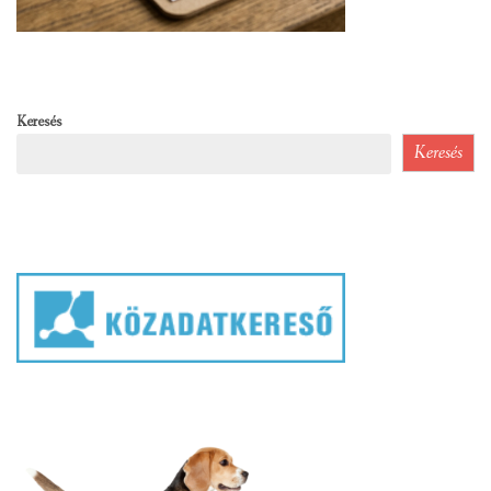
Keresés
Keresés