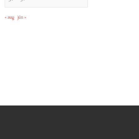
« aug
jún »