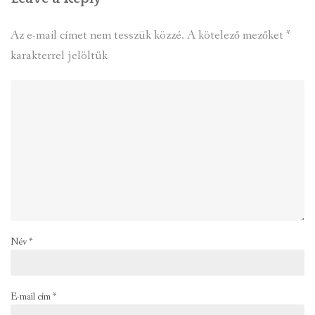
Az e-mail címet nem tesszük közzé.
A kötelező mezőket
*
karakterrel jelöltük
Név
*
E-mail cím
*