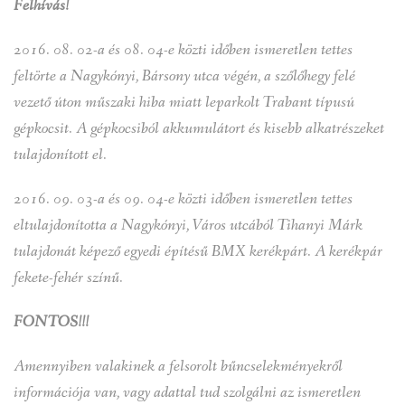
Felhívás!
2016. 08. 02-a és 08. 04-e közti időben ismeretlen tettes
feltörte a Nagykónyi, Bársony utca végén, a szőlőhegy felé
vezető úton műszaki hiba miatt leparkolt Trabant típusú
gépkocsit. A gépkocsiból akkumulátort és kisebb alkatrészeket
tulajdonított el.
2016. 09. 03-a és 09. 04-e közti időben ismeretlen tettes
eltulajdonította a Nagykónyi, Város utcából Tihanyi Márk
tulajdonát képező egyedi építésű BMX kerékpárt. A kerékpár
fekete-fehér színű.
FONTOS!!!
Amennyiben valakinek a felsorolt bűncselekményekről
információja van, vagy adattal tud szolgálni az ismeretlen