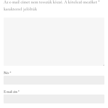
Az e-mail címet nem tesszük közzé.
A kötelező mezőket
*
karakterrel jelöltük
Név
*
E-mail cím
*