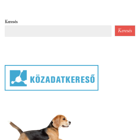
Keresés
Keresés