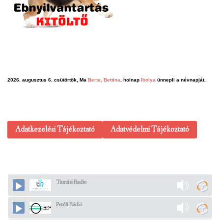
2026. augusztus 6. csütörtök, Ma
Berta, Bettina
, holnap
Ibolya
ünnepli a névnapját.
Adatkezelési Tájékoztató
Adatvédelmi Tájékoztató
Tamási Radio
Petőfi Rádió