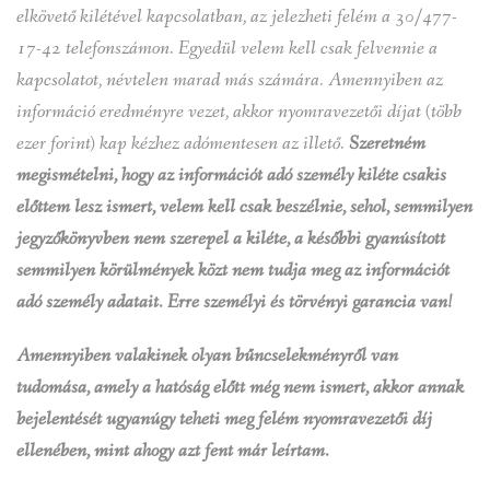
elkövető kilétével kapcsolatban, az jelezheti felém a 30/477-
17-42 telefonszámon. Egyedül velem kell csak felvennie a
kapcsolatot, névtelen marad más számára. Amennyiben az
információ eredményre vezet, akkor nyomravezetői díjat (több
ezer forint) kap kézhez adómentesen az illető.
Szeretném
megismételni, hogy az információt adó személy kiléte csakis
előttem lesz ismert, velem kell csak beszélnie, sehol, semmilyen
jegyzőkönyvben nem szerepel a kiléte, a későbbi gyanúsított
semmilyen körülmények közt nem tudja meg az információt
adó személy adatait. Erre személyi és törvényi garancia van!
Amennyiben valakinek olyan bűncselekményről van
tudomása, amely a hatóság előtt még nem ismert, akkor annak
bejelentését ugyanúgy teheti meg felém nyomravezetői díj
ellenében, mint ahogy azt fent már leírtam.