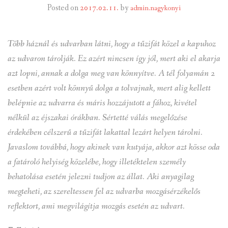
Posted on
2017.02.11.
by
admin.nagykonyi
INTÉZMÉNYEK
Több háznál és udvarban látni, hogy a tűzifát közel a kapuhoz
INFORMÁCIÓK
az udvaron tárolják. Ez azért nincsen így jól, mert aki el akarja
GALÉRIA
azt lopni, annak a dolga meg van könnyítve. A tél folyamán 2
esetben azért volt könnyű dolga a tolvajnak, mert alig kellett
KAPCSOLAT
belépnie az udvarra és máris hozzájutott a fához, kivétel
nélkül az éjszakai órákban. Sértetté válás megelőzése
LETÖLTHETŐ NYOMTATVÁNYOK
érdekében célszerű a tűzifát lakattal lezárt helyen tárolni.
VÁLASZTÁS 2026
Javaslom továbbá, hogy akinek van kutyája, akkor azt kösse oda
a fatároló helyiség közelébe, hogy illetéktelen személy
TELEPÜLÉSIKÉPVISELŐI VAGYONNYILATKOZATOK – 2026.
behatolása esetén jelezni tudjon az állat. Aki anyagilag
ÉV
megteheti, az szereltessen fel az udvarba mozgásérzékelős
ROMA NEMZETISÉGI ÖNKORMÁNYZATI KÉPVISELŐK
reflektort, ami megvilágítja mozgás esetén az udvart.
VAGYONNYILATKOZATA – 2026. ÉV