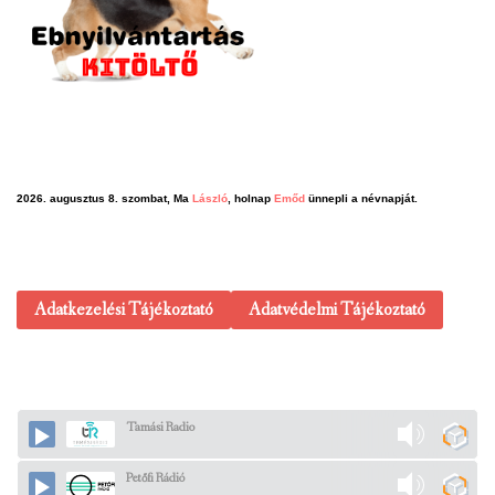
2026. augusztus 8. szombat, Ma
László
, holnap
Emőd
ünnepli a névnapját.
Adatkezelési Tájékoztató
Adatvédelmi Tájékoztató
Tamási Radio
Petőfi Rádió