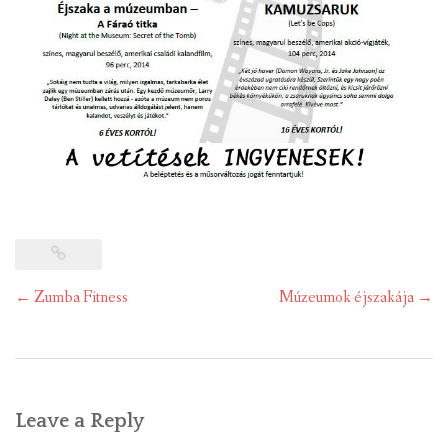
Post
←
Zumba Fitness
Múzeumok éjszakája
→
navigation
Leave a Reply