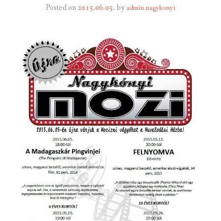
Posted on
2015.06.05.
by
admin.nagykonyi
INTÉZMÉNYEK
INFORMÁCIÓK
GALÉRIA
KAPCSOLAT
LETÖLTHETŐ NYOMTATVÁNYOK
VÁLASZTÁS 2026
TELEPÜLÉSIKÉPVISELŐI VAGYONNYILATKOZATOK – 2026.
ÉV
ROMA NEMZETISÉGI ÖNKORMÁNYZATI KÉPVISELŐK
VAGYONNYILATKOZATA – 2026. ÉV