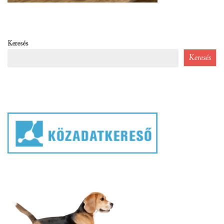
Keresés
Keresés