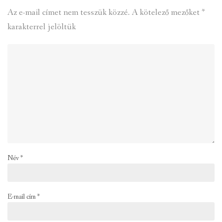
Az e-mail címet nem tesszük közzé.
A kötelező mezőket
*
karakterrel jelöltük
Név
*
E-mail cím
*