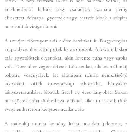
lettek. A nép számára akkor is hősi halottak voltak, ha
értelmetlenül haltak meg, családjuk számára pedig
elvesztett édesapa, gyermek vagy testvér kinek a sírjára
nem tudtak virágot tenni.
A szovjet előrenyomulás elérte hazánkat is. Nagykónyiba
1944. december 2-án jöttek be az oroszok. A bevonuláskor
már agyonlőttek olyanokat, akin levente ruha vagy sapka
volt. December végén értesítették azokat, akiket málenkij
robotra vezényeltek. Itt általában német nemzetiségű
lakosokat vittek oroszországi táborokba, bányákba
kényszermunkára. Köztük fiatal 17 éves lányokat. Sokan
nem jöttek soha többé haza, akiknek sikerült is csak több
évnyi embertelen kényszermunka után.
A malenkij munka kemény fizikai munkát jelentett, a