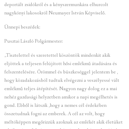
deportált zsidókról és a kényszermunkára elhurcolt
nagykónyi lakosokról Neumayer István Képviselő.
Ünnepi beszédek:
Pusztai László Polgármester:
„Tisztelettel és szeretettel köszöntök mindenkit akik
eljöttek a teljesen felújított hősi emlékmű átadására és
felszentelésére. Örömmel és büszkeséggel jelentem be ,
hogy közadakozásból tudtuk elvégezni a veszélyessé vált
emlékmű teljes átépítését. Nagyon nagy dolog ez a mai
nehéz gazdasági helyzetben amikor a napi megélhetés is
gond. Ebből is látszik ,hogy a nemes cél érdekében
összetudnak fogni az emberek. A cél az volt, hogy
méltóképpen megőrizzük azoknak az emlékét akik életüket