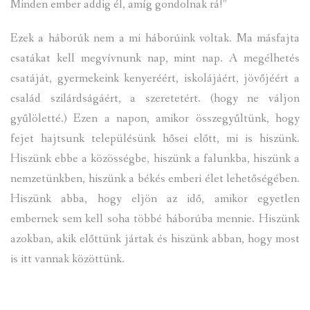
Minden ember addig él, amíg gondolnak rá!”
Ezek a háborúk nem a mi háborúink voltak. Ma másfajta
csatákat kell megvívnunk nap, mint nap. A megélhetés
csatáját, gyermekeink kenyeréért, iskolájáért, jövőjéért a
család szilárdságáért, a szeretetért. (hogy ne váljon
gyűlöletté.) Ezen a napon, amikor összegyűltünk, hogy
fejet hajtsunk településünk hősei előtt, mi is hiszünk.
Hiszünk ebbe a közösségbe, hiszünk a falunkba, hiszünk a
nemzetünkben, hiszünk a békés emberi élet lehetőségében.
Hiszünk abba, hogy eljön az idő, amikor egyetlen
embernek sem kell soha többé háborúba mennie. Hiszünk
azokban, akik előttünk jártak és hiszünk abban, hogy most
is itt vannak közöttünk.