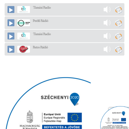
Tamási Radio
Petőfi Rádió
Tamási Radio
Retro Rádió