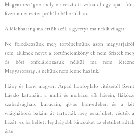
Magyarországon mely ne veszített volna el egy apát, fiút,
fivért a nemzetet próbáló háborúkban.
A lélekharang ma értük szól, a gyertya ma nekik világít!
Ne feledkezzünk meg történelmünk azon magyarjairól
sem, akiknek nevét a történelemkönyvek nem őrizték meg
és hősi önfeláldozásuk nélkül ma nem létezne
Magyarország, s nekünk nem lenne hazánk.
Hány és hány magyar, Árpád honfoglaló vitézeitől Szent
László katonáin, a muhi és mohácsi sík hősein; Rákóczi
szabadságharc kurucain, 48-as honvédeken és a két
világháború bakáin át tartották meg esküjüket, védték a
hazát, és ha kellett legdrágább kincsüket az életüket adták
érte.