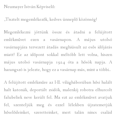
Neumayer István Képviselő:
„Tisztelt megemlékezők, kedves ünneplő közönség!
Megemlékezni jöttünk össze és átadni a felújított
emlékművet ezen a vasárnapon. A május utolsó
vasárnapjára tervezett átadás meghiúsult az esős időjárás
miatt! Ez az időpont sokkal méltóbb lett volna, hiszen
május utolsó vasárnapja 1924 óta a hősök napja. A
harangszó is jelezte, hogy ez a vasárnap más, mint a többi..
A felújított emlékműre az I-II. világháborúban hősi halált
halt katonák, deportált zsidók, malenkij robotra elhurcolt
falubeliek neve került fel. Ma ezt az emlékművet avatjuk
fel, szenteljük meg és ezzel lélekben újratemetjük
hőselődeinket, szeretteinket, mert talán nincs család