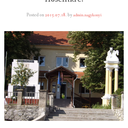
INTÉZMÉNYEK
Posted on
2015.07.18.
by
admin.nagykonyi
INFORMÁCIÓK
GALÉRIA
KAPCSOLAT
LETÖLTHETŐ NYOMTATVÁNYOK
VÁLASZTÁS 2026
TELEPÜLÉSIKÉPVISELŐI VAGYONNYILATKOZATOK – 2026.
ÉV
ROMA NEMZETISÉGI ÖNKORMÁNYZATI KÉPVISELŐK
VAGYONNYILATKOZATA – 2026. ÉV