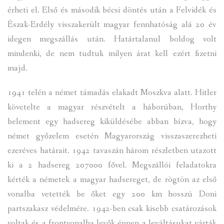
érheti el. Első és második bécsi döntés után a Felvidék és
Észak-Erdély visszakerült magyar fennhatóság alá 20 év
idegen megszállás után. Határtalanul boldog volt
mindenki, de nem tudtuk milyen árat kell ezért fizetni
majd.
1941 telén a német támadás elakadt Moszkva alatt. Hitler
követelte a magyar részvételt a háborúban, Horthy
belement egy hadsereg kiküldésébe abban bízva, hogy
német győzelem esetén Magyarország visszaszerezheti
ezeréves határait. 1942 tavaszán három részletben utazott
ki a 2 hadsereg 207000 fővel. Megszállói feladatokra
kérték a németek a magyar hadsereget, de rögtön az első
vonalba vetették be őket egy 200 km hosszú Doni
partszakasz védelmére. 1942-ben csak kisebb csatározások
voltak és a frontvonalba levők éppen a leváltásukat várták