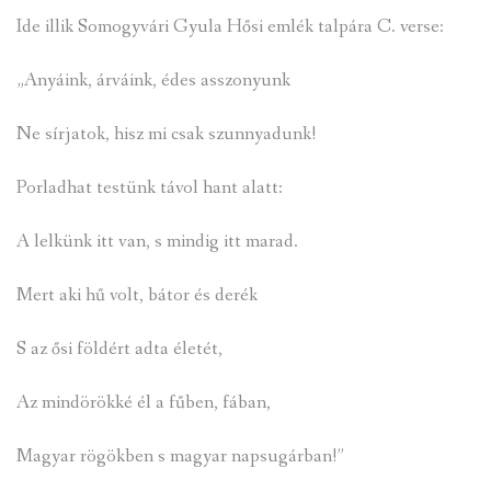
Ide illik Somogyvári Gyula Hősi emlék talpára C. verse:
„Anyáink, árváink, édes asszonyunk
Ne sírjatok, hisz mi csak szunnyadunk!
Porladhat testünk távol hant alatt:
A lelkünk itt van, s mindig itt marad.
Mert aki hű volt, bátor és derék
S az ősi földért adta életét,
Az mindörökké él a fűben, fában,
Magyar rögökben s magyar napsugárban!”