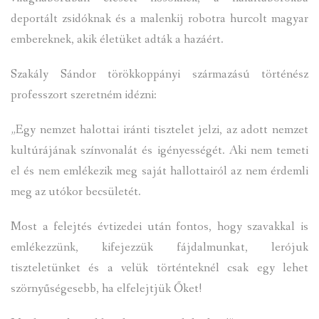
deportált zsidóknak és a malenkij robotra hurcolt magyar
embereknek, akik életüket adták a hazáért.
Szakály Sándor törökkoppányi származású történész
professzort szeretném idézni:
„Egy nemzet halottai iránti tisztelet jelzi, az adott nemzet
kultúrájának színvonalát és igényességét. Aki nem temeti
el és nem emlékezik meg saját hallottairól az nem érdemli
meg az utókor becsületét.
Most a felejtés évtizedei után fontos, hogy szavakkal is
emlékezzünk, kifejezzük fájdalmunkat, lerójuk
tiszteletünket és a velük történteknél csak egy lehet
szörnyűségesebb, ha elfelejtjük Őket!