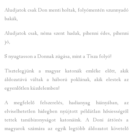
Aludjatok csak Don menti holtak, folyómentén szunnyadó
bakák,
Aludjatok csak, néma szent hadak, pihenni édes, pihenni
jó,
S nyugtasson a Donnak zúgása, mint a Tisza folyó!
Tisztelegjünk a magyar katonák emléke előtt, akik
áldozatává váltak a háború poklának, akik elestek az
egyenlőtlen küzdelemben!
A megfelelő felszerelés, hadianyag hiányában, az
elviselhetetlen hidegben nyújtott példátlan hősiességről
tettek tanúbizonyságot katonáink. A Doni áttörés a
magyarok számára az egyik legtöbb áldozatot követelő