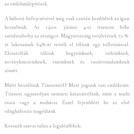
az emlékműépítések.
A háború befejezésével még csak ezután kezdődtek az igazi
borzalmak. Az 1920. június 4-ei trianoni béke
szétdarabolta az országot. Magyarország területének 72 %-
át lakosainak 64%-át vették el tőlünk egy tollvonással.
Elcsatolták tőlünk hegyeinknek, erdeinknek,
ásványkincseinknek, vizeinknek és vasútvonalainknak
zömét.
Miért beszélünk Trianonról? Mert jogunk van emlékezni.
Trianon ugyanolyan nemzeti katasztrófánk, mint a muhi
csata vagy a mohácsi. Ezzel fejeződött be az első
világháborús tragédiánk
Kossuth szavai talán a legidézőbbek: