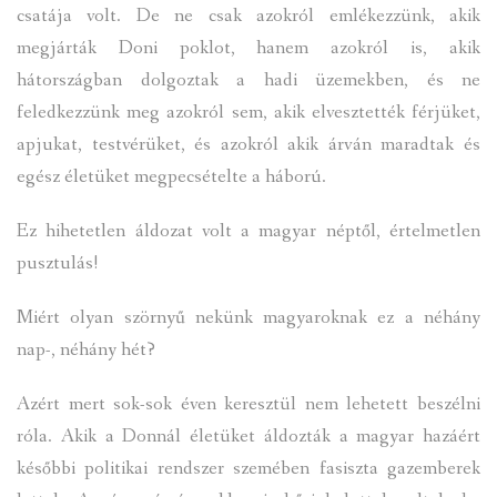
csatája volt. De ne csak azokról emlékezzünk, akik
megjárták Doni poklot, hanem azokról is, akik
hátországban dolgoztak a hadi üzemekben, és ne
feledkezzünk meg azokról sem, akik elvesztették férjüket,
apjukat, testvérüket, és azokról akik árván maradtak és
egész életüket megpecsételte a háború.
Ez hihetetlen áldozat volt a magyar néptől, értelmetlen
pusztulás!
Miért olyan szörnyű nekünk magyaroknak ez a néhány
nap-, néhány hét?
Azért mert sok-sok éven keresztül nem lehetett beszélni
róla. Akik a Donnál életüket áldozták a magyar hazáért
későbbi politikai rendszer szemében fasiszta gazemberek