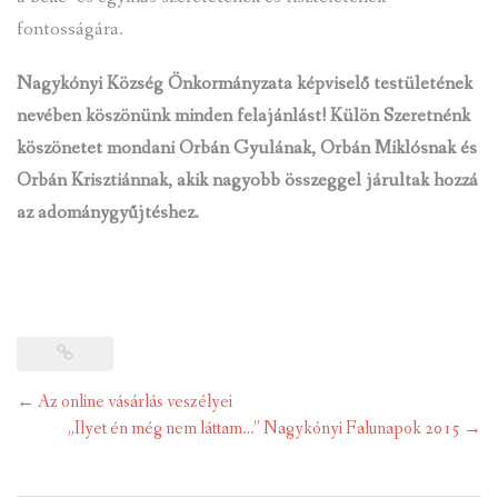
fontosságára.
Nagykónyi
Község Önkormányzata képviselő testületének
nevében köszönünk minden felajánlást! Külön Szeretnénk
köszönetet mondani Orbán Gyulának, Orbán Miklósnak és
Orbán Krisztiánnak, akik nagyobb összeggel járultak hozzá
az adománygyűjtéshez.
Post
←
Az online vásárlás veszélyei
navigation
„Ilyet én még nem láttam…” Nagykónyi Falunapok 2015
→