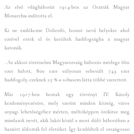
Az első világháborút 1914-ben az Osztrák Magyar
Monarchia indította el.
Ki ne emlékezne Doberdó, Isonzó nevű helyekre ahol
ezrével estek el és kerültek hadifogságba a magyar
katonák.
. Az akkori történelmi Magyarország háborús mérlege 660
ezer halott, 800 ezer súlyosan sebesült 743 ezer
hadifogoly, ezeknek 25 %-a sohasem látta többé szeretteit.
Már 1917-ben hoztak egy törvényt IV. Károly
kezdeményezésére, mely szerint minden község, város
anyagi lehetőségéhez mérten, méltóképpen örökítse meg
mindazok nevét, akik lakói közül a most dúló háborúban a
hazáért áldozták fel életüket. Így kezdődtek el országosan