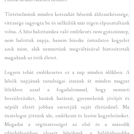
Történelmünk minden korszakát hőseink áldozatkészsége,
vitézsége ragyogta be és nélkülük már régen elpusztultunk
volna. A hősi halottainkra való emlékezés nem gyászünnep,
nem halottak napja, hanem büszke öntudatos kegyelet
azok iránt, akik nemzetünk megváltásával biztosították
maguknak az örök életet.
Legyen tehát emlékezetes ez a nap minden időkben. A
hősök napjának tanulságai izzanak át minden magyar
lélekben azzal a fogadalommal, hogy nemzeti
becsületünket, hazánk határait, gyermekeink jövőjét és
népült életét jobban szeretjük saját életünknél. Ma
tisztelegni jöttünk ide, emlékezni és leróni kegyeletünket.
Megadni a végtisztességet az első és a második
világháborúban elesett hősöknek, a haláltáborokba