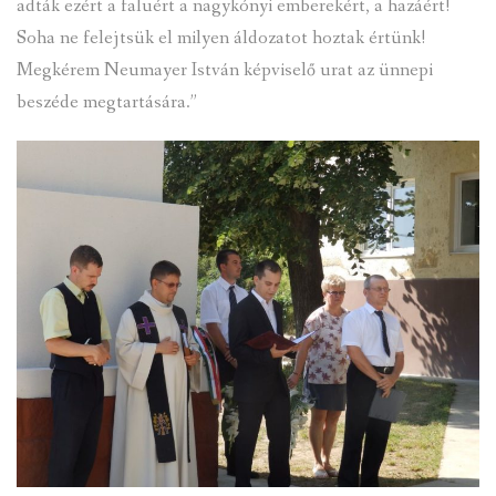
adták ezért a faluért a nagykónyi emberekért, a hazáért!
Soha ne felejtsük el milyen áldozatot hoztak értünk!
Megkérem Neumayer István képviselő urat az ünnepi
beszéde megtartására.”