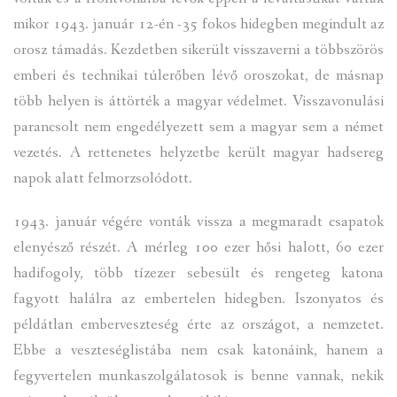
mikor 1943. január 12-én -35 fokos hidegben megindult az
orosz támadás. Kezdetben sikerült visszaverni a többszörös
emberi és technikai túlerőben lévő oroszokat, de másnap
több helyen is áttörték a magyar védelmet. Visszavonulási
parancsolt nem engedélyezett sem a magyar sem a német
vezetés. A rettenetes helyzetbe került magyar hadsereg
napok alatt felmorzsolódott.
1943. január végére vonták vissza a megmaradt csapatok
elenyésző részét. A mérleg 100 ezer hősi halott, 60 ezer
hadifogoly, több tízezer sebesült és rengeteg katona
fagyott halálra az embertelen hidegben. Iszonyatos és
példátlan emberveszteség érte az országot, a nemzetet.
Ebbe a veszteséglistába nem csak katonáink, hanem a
fegyvertelen munkaszolgálatosok is benne vannak, nekik