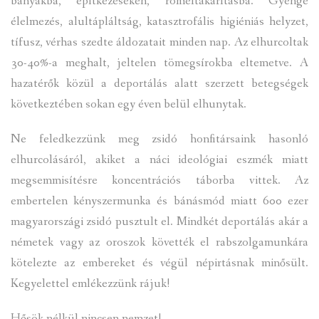
bányákba, építkezéseken, romeltakarításba. Gyenge
élelmezés, alultápláltság, katasztrofális higiéniás helyzet,
tífusz, vérhas szedte áldozatait minden nap. Az elhurcoltak
30-40%-a meghalt, jeltelen tömegsírokba eltemetve. A
hazatérők közül a deportálás alatt szerzett betegségek
következtében sokan egy éven belül elhunytak.
Ne feledkezzünk meg zsidó honfitársaink hasonló
elhurcolásáról, akiket a náci ideológiai eszmék miatt
megsemmisítésre koncentrációs táborba vittek. Az
embertelen kényszermunka és bánásmód miatt 600 ezer
magyarországi zsidó pusztult el. Mindkét deportálás akár a
németek vagy az oroszok követték el rabszolgamunkára
kötelezte az embereket és végül népirtásnak minősült.
Kegyelettel emlékezzünk rájuk!
Hősök nélkül nincsen nemzet!