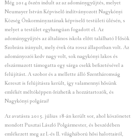
Még 2014 őszén indult az az adománygyűjtés, melyet
Neumayer István Képviselő indítványozott Nagykónyi
Község Önkormányzatának képviselő testületi ülésén, s
melyet a testület egyhangúan fogadott el. Az
adománygyűjtés az általános iskola előtt található Hősök
Szobrára irányult, mely évek óta rossz állapotban volt. Az
adományozói kedv nagy volt, sok nagykónyi lakos és
elszármazott támogatta egy sárga csekk befizetésével a
felújítást. A szobor és a mellette álló Szentháromság
Kereszt is felújításra került, így valamennyi hősünk
emlékét méltóképpen őrizhetik a hozzátartozók, és
Nagykónyi polgárai!
Az avatásra 2015. július 18-án került sor, ahol köszönetet
mondott Pusztai László Polgármester, és beszédében
emlékezett meg az I.-és II. világháború hősi halottairól,