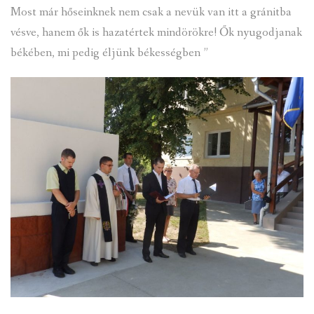
Most már hőseinknek nem csak a nevük van itt a gránitba
vésve, hanem ők is hazatértek mindörökre! Ők nyugodjanak
békében, mi pedig éljünk békességben ”