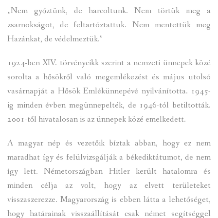
„Nem győztünk, de harcoltunk. Nem törtük meg a
zsarnokságot, de feltartóztattuk. Nem mentettük meg
Hazánkat, de védelmeztük.”
1924-ben XIV. törvénycikk szerint a nemzeti ünnepek közé
sorolta a hősökről való megemlékezést és május utolsó
vasárnapját a Hősök Emlékünnepévé nyilvánította. 1945-
ig minden évben megünnepelték, de 1946-tól betiltották.
2001-től hivatalosan is az ünnepek közé emelkedett.
A magyar nép és vezetőik bíztak abban, hogy ez nem
maradhat így és felülvizsgálják a békediktátumot, de nem
így lett. Németországban Hitler került hatalomra és
minden célja az volt, hogy az elvett területeket
visszaszerezze. Magyarország is ebben látta a lehetőséget,
hogy határainak visszaállítását csak német segítséggel