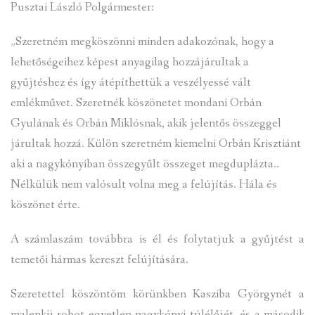
Pusztai László Polgármester:
„Szeretném megköszönni minden adakozónak, hogy a
lehetőségeihez képest anyagilag hozzájárultak a
gyűjtéshez és így átépíthettük a veszélyessé vált
emlékművet. Szeretnék köszönetet mondani Orbán
Gyulának és Orbán Miklósnak, akik jelentős összeggel
járultak hozzá. Külön szeretném kiemelni Orbán Krisztiánt
aki a nagykónyiban összegyűlt összeget megduplázta..
Nélkülük nem valósult volna meg a felújítás. Hála és
köszönet érte.
A számlaszám továbbra is él és folytatjuk a gyűjtést a
temetői hármas kereszt felújítására.
Szeretettel köszöntöm körünkben Kasziba Györgynét a
malenkij robot egyetlen nagykónyi túlélőjét, és a második