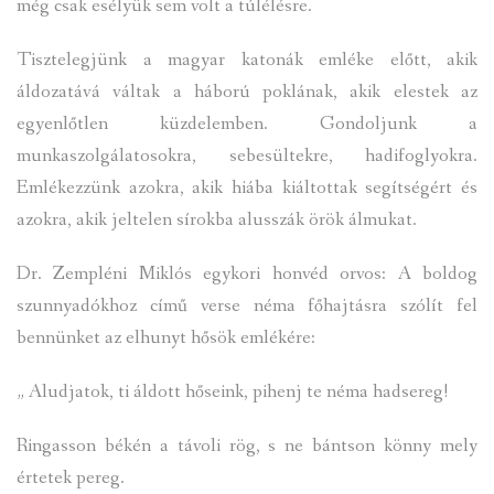
még csak esélyük sem volt a túlélésre.
Tisztelegjünk a magyar katonák emléke előtt, akik
áldozatává váltak a háború poklának, akik elestek az
egyenlőtlen küzdelemben. Gondoljunk a
munkaszolgálatosokra, sebesültekre, hadifoglyokra.
Emlékezzünk azokra, akik hiába kiáltottak segítségért és
azokra, akik jeltelen sírokba alusszák örök álmukat.
Dr. Zempléni Miklós egykori honvéd orvos: A boldog
szunnyadókhoz című verse néma főhajtásra szólít fel
bennünket az elhunyt hősök emlékére:
„ Aludjatok, ti áldott hőseink, pihenj te néma hadsereg!
Ringasson békén a távoli rög, s ne bántson könny mely
értetek pereg.