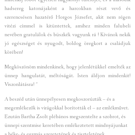
hadsereg katonájaként a harcokban részt vevő és
szerencsésen hazatérő Horgos Józsefet, akit nem régen
vitézi címmel is kitüntettek, amihez minden falubeli
nevében gratulálok és büszkék vagyunk rá ! Kívánok nekik
jó egészséget és nyugodt, boldog öregkort a családjuk
körében!
Megköszönöm mindenkinek, hogy jelenlétükkel emelték az
ünnep hangulatát, méltóságát. Isten áldjon mindenkit!
Viszonlátásra! ”
A beszéd után ünnepélyesen megkoszorúzták – és a
megemlékezők is virágokkal borították el – az emlékművet.
Ezután Bartha Zsolt plébános megszentelte a szobrot, és
ünnepi szentmise keretében emlékeztetett mindnyájunkat
a béke- és egymás szeretetének és tiszteletének