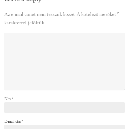
Az e-mail címet nem tesszük közzé.
A kötelező mezőket
*
karakterrel jelöltük
Név
*
E-mail cím
*