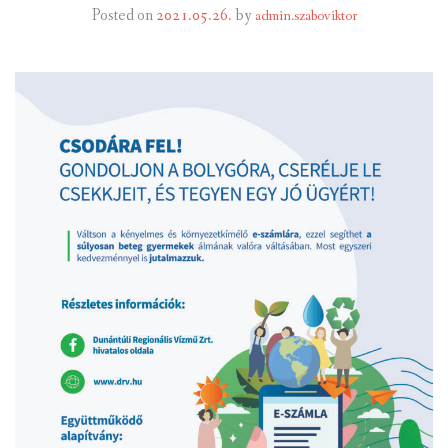
Posted on
2021.05.26.
by
admin.szaboviktor
INTÉZMÉNYEK
INFORMÁCIÓK
GALÉRIA
KAPCSOLAT
LETÖLTHETŐ NYOMTATVÁNYOK
VÁLASZTÁS 2026
TELEPÜLÉSIKÉPVISELŐI VAGYONNYILATKOZATOK – 2026.
ÉV
ROMA NEMZETISÉGI ÖNKORMÁNYZATI KÉPVISELŐK
VAGYONNYILATKOZATA – 2026. ÉV