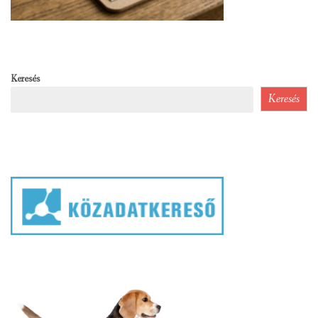
Keresés
Keresés