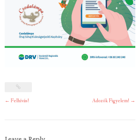
Post
←
Felhívás!
Adozók Figyelem!
→
navigation
Leave a Reply