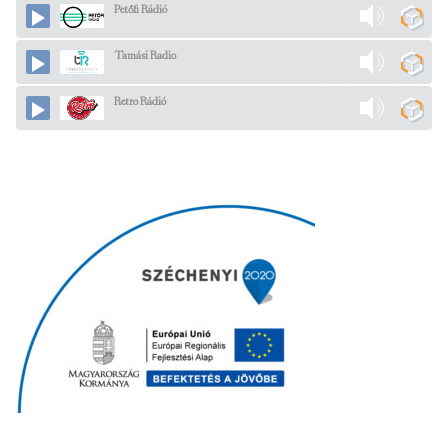
Petőfi Rádió
Tamási Radio
Retro Rádió