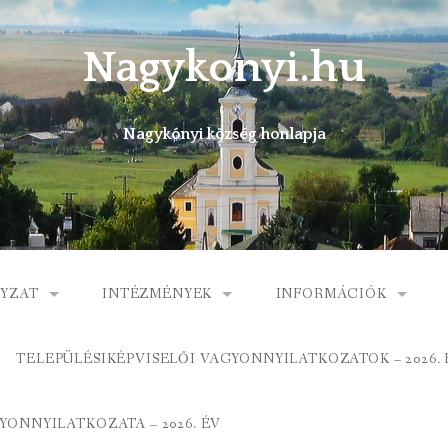
Nagykonyi.hu
Nagykónyi község honlapja
YZAT
INTÉZMÉNYEK
INFORMÁCIÓK
I KÖZSÉG ÖNKORMÁNYZATA
MŰVELŐDÉSI HÁZ
E-ÜGYINTÉZÉS
TELEPÜLÉSIKÉPVISELŐI VAGYONNYILATKOZATOK – 2026. 
 KÖZÖS ÖNKORMÁNYZATI HIVATAL
KÖNYVTÁR
FOGORVOSI RENDELÉ
ONNYILATKOZATA – 2026. ÉV
ORMÁNYZAT
ÁLTALÁNOS ISKOLA
GYERMEKJÓLÉTI SZOL