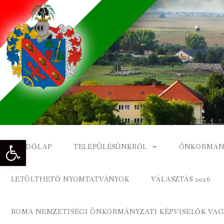
Skip
to
content
Eszköztár megnyitása
KEZDŐLAP
TELEPÜLÉSÜNKRŐL
ÖNKORMÁN
NAGYKÓNYI TÖRTÉNETE
NAGYKÓNY
LETÖLTHETŐ NYOMTATVÁNYOK
VÁLASZTÁS 2026
DÍSZPOLGÁROK
NAGYKÓNYI
ROMA NEMZETISÉGI ÖNKORMÁNYZATI KÉPVISELŐK VAGY
A KÖZSÉG FÖLDRAJZI NEVEI
ROMA ÖNK