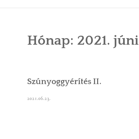
ÁLTALÁNOS
ÖNKORMÁNY
Hónap:
2021. jún
RENDEL
PÁLYÁZ
TÁRSUL
Szúnyoggyérítés II.
VÁLASZTÁS
FALUGOND
2021.06.23.
TEMETŐGO
KÖZFOGLA