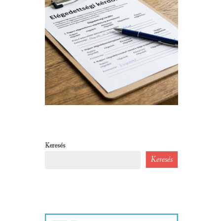
Keresés
Keresés