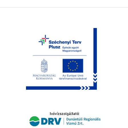
LTATÁS
IDŐSEK KÖSZÖNTÉSE
S
T
SELŐ