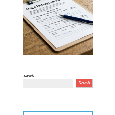
Keresés
Keresés