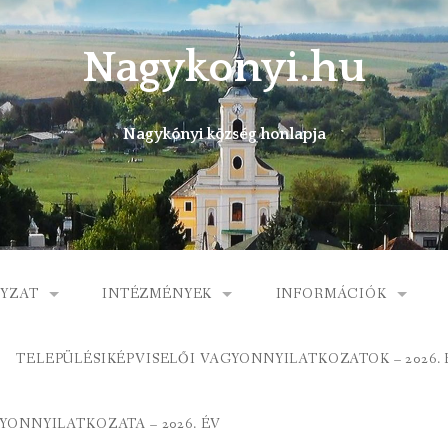
Nagykonyi.hu
Nagykónyi község honlapja
YZAT
INTÉZMÉNYEK
INFORMÁCIÓK
I KÖZSÉG ÖNKORMÁNYZATA
MŰVELŐDÉSI HÁZ
E-ÜGYINTÉZÉS
TELEPÜLÉSIKÉPVISELŐI VAGYONNYILATKOZATOK – 2026. 
 KÖZÖS ÖNKORMÁNYZATI HIVATAL
KÖNYVTÁR
FOGORVOSI RENDELÉ
ONNYILATKOZATA – 2026. ÉV
ORMÁNYZAT
ÁLTALÁNOS ISKOLA
GYERMEKJÓLÉTI SZOL