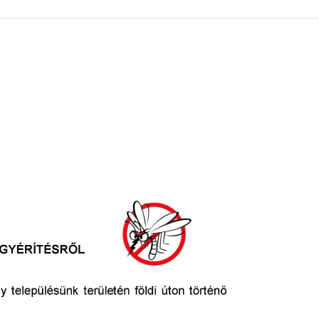
 KÖZZÉTÉTELI LISTA
ÓVODA
GYEPMESTERI SZOLGÁ
ZATI BIZOTTSÁG
RÓMAI KATOLIKUS PLÉBÁNIA
GYÓGYSZERTÁR
ETEK
HÁZIORVOSI RENDELÉ
ATOK
KÖRZETI MEGBÍZOTT
ÁSOK
POLGÁRŐR EGYESÜLE
I INFORMÁCIÓK
SZOCIÁLIS ELLÁTÁSOK
NOKI SZOLGÁLAT
VÉDŐNŐI SZOLGÁLAT
NDNOKI SZOLGÁLAT
TURIZMUS
LKOZTATÁSOK
HIRDETMÉNYEK
ELLÁTOTT JOGI KÉPVI