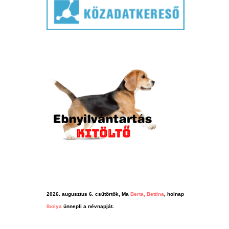
2026. augusztus 6. csütörtök, Ma
Berta, Bettina
, holnap
Ibolya
ünnepli a névnapját.