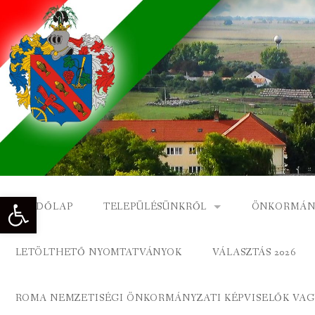
Skip
to
content
Eszköztár megnyitása
KEZDŐLAP
TELEPÜLÉSÜNKRŐL
ÖNKORMÁN
NAGYKÓNYI TÖRTÉNETE
NAGYKÓNY
LETÖLTHETŐ NYOMTATVÁNYOK
VÁLASZTÁS 2026
DÍSZPOLGÁROK
NAGYKÓNYI
ROMA NEMZETISÉGI ÖNKORMÁNYZATI KÉPVISELŐK VAGY
A KÖZSÉG FÖLDRAJZI NEVEI
ROMA ÖNK