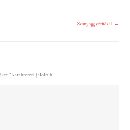
Szúnyoggyérítés II.
→
őket
*
karakterrel jelöltük