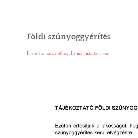
ÁLTALÁNOS
ÖNKORMÁNY
Földi szúnyoggyérítés
RENDEL
PÁLYÁZ
Posted on
2021.06.09.
by
admin.szaboviktor
TÁRSUL
VÁLASZTÁS
FALUGOND
TEMETŐGO
KÖZFOGLA