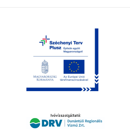
LTATÁS
IDŐSEK KÖSZÖNTÉSE
S
T
SELŐ