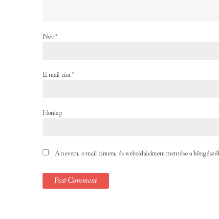
Név
*
E-mail cím
*
Honlap
A nevem, e-mail címem, és weboldalcímem mentése a böngésző