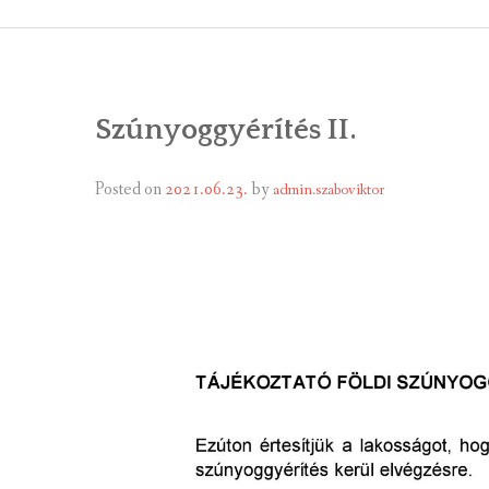
ÁLTALÁNOS
ÖNKORMÁNY
Szúnyoggyérítés II.
RENDEL
PÁLYÁZ
Posted on
2021.06.23.
by
admin.szaboviktor
TÁRSUL
VÁLASZTÁS
FALUGOND
TEMETŐGO
KÖZFOGLA