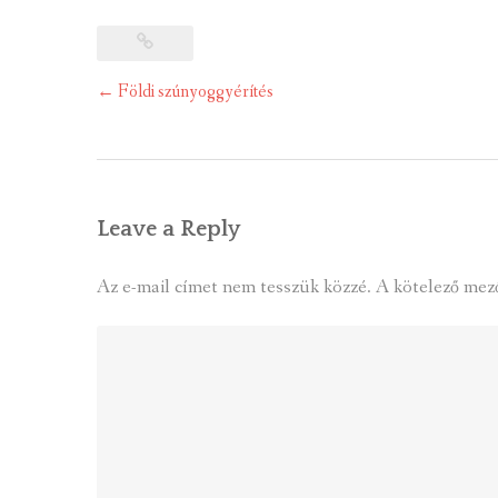
Post
←
Földi szúnyoggyérítés
navigation
Leave a Reply
Az e-mail címet nem tesszük közzé.
A kötelező mez