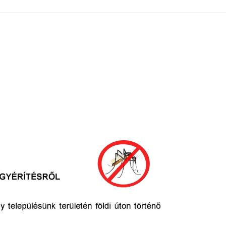
 KÖZZÉTÉTELI LISTA
ÓVODA
GYEPMESTERI SZOLGÁ
ZATI BIZOTTSÁG
RÓMAI KATOLIKUS PLÉBÁNIA
GYÓGYSZERTÁR
ETEK
HÁZIORVOSI RENDELÉ
ATOK
KÖRZETI MEGBÍZOTT
ÁSOK
POLGÁRŐR EGYESÜLE
I INFORMÁCIÓK
SZOCIÁLIS ELLÁTÁSOK
NOKI SZOLGÁLAT
VÉDŐNŐI SZOLGÁLAT
NDNOKI SZOLGÁLAT
TURIZMUS
LKOZTATÁSOK
HIRDETMÉNYEK
ELLÁTOTT JOGI KÉPVI