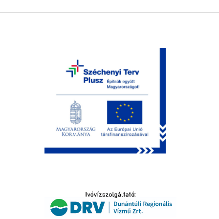
LTATÁS
IDŐSEK KÖSZÖNTÉSE
S
T
SELŐ