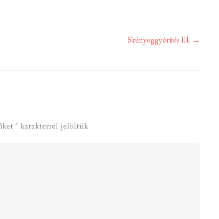
Szúnyoggyérítés III.
→
őket
*
karakterrel jelöltük