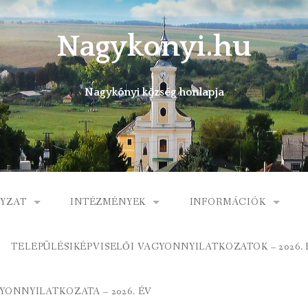
Nagykonyi.hu
Nagykónyi község honlapja
YZAT
INTÉZMÉNYEK
INFORMÁCIÓK
I KÖZSÉG ÖNKORMÁNYZATA
MŰVELŐDÉSI HÁZ
E-ÜGYINTÉZÉS
TELEPÜLÉSIKÉPVISELŐI VAGYONNYILATKOZATOK – 2026. 
 KÖZÖS ÖNKORMÁNYZATI HIVATAL
KÖNYVTÁR
FOGORVOSI RENDELÉ
ONNYILATKOZATA – 2026. ÉV
ORMÁNYZAT
ÁLTALÁNOS ISKOLA
GYERMEKJÓLÉTI SZOL