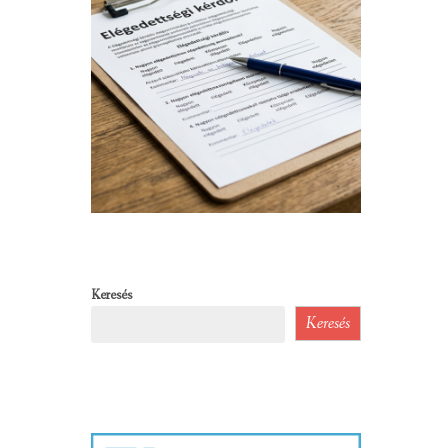
Keresés
Keresés