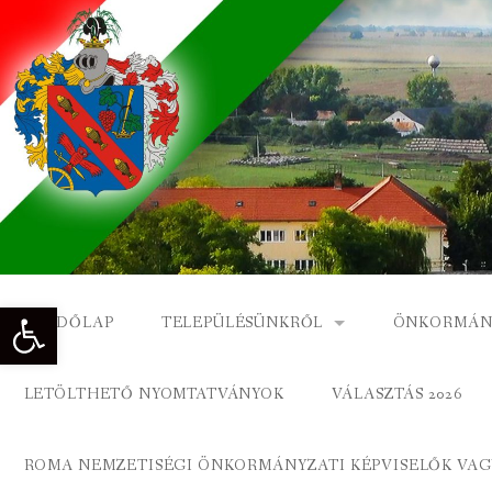
Skip
to
content
Eszköztár megnyitása
KEZDŐLAP
TELEPÜLÉSÜNKRŐL
ÖNKORMÁN
NAGYKÓNYI TÖRTÉNETE
NAGYKÓNY
LETÖLTHETŐ NYOMTATVÁNYOK
VÁLASZTÁS 2026
DÍSZPOLGÁROK
NAGYKÓNYI
ROMA NEMZETISÉGI ÖNKORMÁNYZATI KÉPVISELŐK VAGY
A KÖZSÉG FÖLDRAJZI NEVEI
ROMA ÖNK