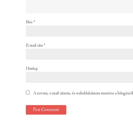
Név
*
E-mail cím
*
Honlap
A nevem, e-mail címem, és weboldalcímem mentése a böngésző