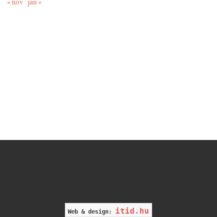
« nov
jan »
itid.hu
Web & design: