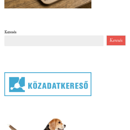
Keresés
Keresés