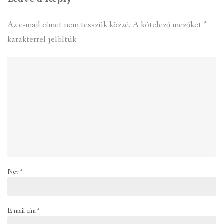
Az e-mail címet nem tesszük közzé.
A kötelező mezőket
*
karakterrel jelöltük
Név
*
E-mail cím
*