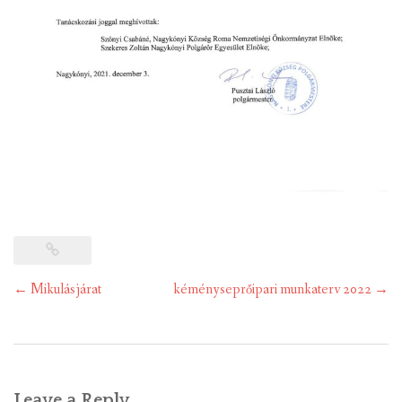
Post
←
Mikulásjárat
kéményseprőipari munkaterv 2022
→
navigation
Leave a Reply