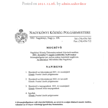
Posted on
2021.12.06.
by
admin.szaboviktor
INTÉZMÉNYEK
INFORMÁCIÓK
GALÉRIA
KAPCSOLAT
LETÖLTHETŐ NYOMTATVÁNYOK
VÁLASZTÁS 2026
TELEPÜLÉSIKÉPVISELŐI VAGYONNYILATKOZATOK – 2026.
ÉV
ROMA NEMZETISÉGI ÖNKORMÁNYZATI KÉPVISELŐK
VAGYONNYILATKOZATA – 2026. ÉV