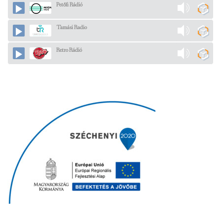
Petőfi Rádió
Tamási Radio
Retro Rádió