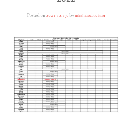
INTÉZMÉNYEK
Posted on
2021.12.17.
by
admin.szaboviktor
INFORMÁCIÓK
GALÉRIA
KAPCSOLAT
LETÖLTHETŐ NYOMTATVÁNYOK
VÁLASZTÁS 2026
TELEPÜLÉSIKÉPVISELŐI VAGYONNYILATKOZATOK – 2026.
ÉV
ROMA NEMZETISÉGI ÖNKORMÁNYZATI KÉPVISELŐK
VAGYONNYILATKOZATA – 2026. ÉV