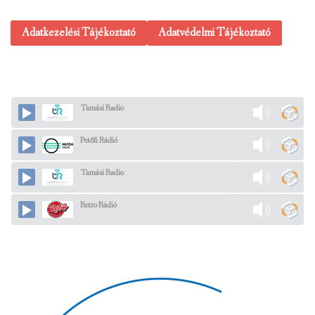
Adatkezelési Tájékoztató
Adatvédelmi Tájékoztató
Tamási Radio
Petőfi Rádió
Tamási Radio
Retro Rádió