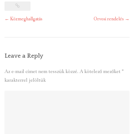
Post
←
Közmeghallgatás
Orvosi rendelés
→
navigation
Leave a Reply
Az e-mail címet nem tesszük közzé.
A kötelező mezőket
*
karakterrel jelöltük