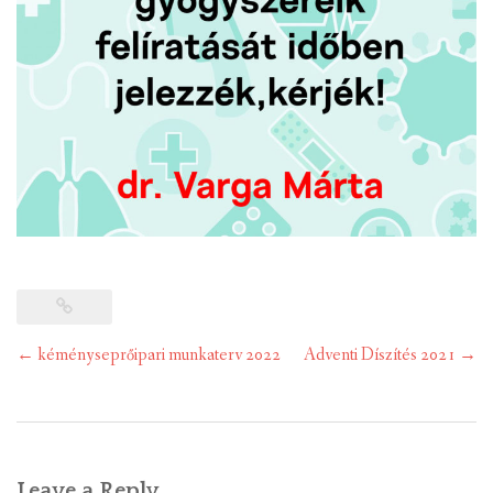
Post
←
kéményseprőipari munkaterv 2022
Adventi Díszítés 2021
→
navigation
Leave a Reply