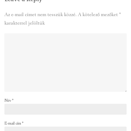
Az e-mail címet nem tesszük közzé.
A kötelező mezőket
*
karakterrel jelöltük
Név
*
E-mail cím
*