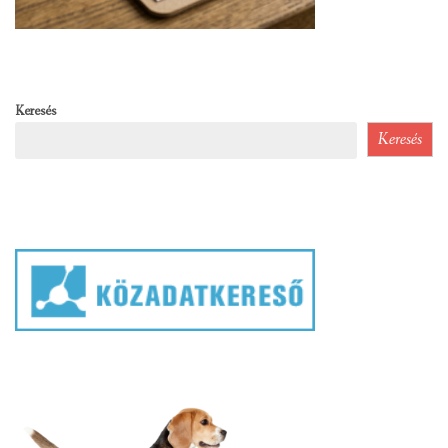
Keresés
Keresés