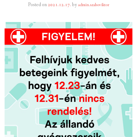
Posted on
2021.12.17.
by
admin.szaboviktor
INTÉZMÉNYEK
INFORMÁCIÓK
GALÉRIA
KAPCSOLAT
LETÖLTHETŐ NYOMTATVÁNYOK
VÁLASZTÁS 2026
TELEPÜLÉSIKÉPVISELŐI VAGYONNYILATKOZATOK – 2026.
ÉV
ROMA NEMZETISÉGI ÖNKORMÁNYZATI KÉPVISELŐK
VAGYONNYILATKOZATA – 2026. ÉV