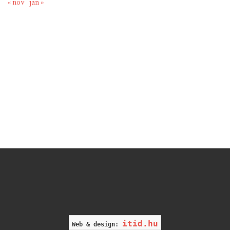
« nov
jan »
itid.hu
Web & design: