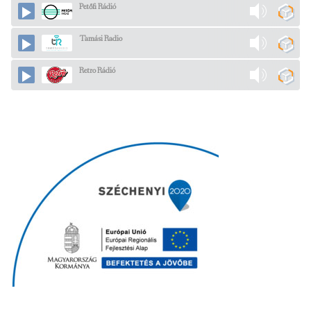
Petőfi Rádió
Tamási Radio
Retro Rádió