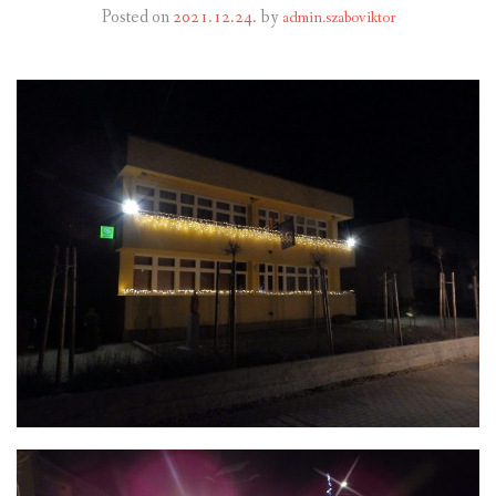
Posted on
2021.12.24.
by
admin.szaboviktor
INTÉZMÉNYEK
INFORMÁCIÓK
GALÉRIA
KAPCSOLAT
LETÖLTHETŐ NYOMTATVÁNYOK
VÁLASZTÁS 2026
TELEPÜLÉSIKÉPVISELŐI VAGYONNYILATKOZATOK – 2026.
ÉV
ROMA NEMZETISÉGI ÖNKORMÁNYZATI KÉPVISELŐK
VAGYONNYILATKOZATA – 2026. ÉV