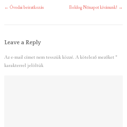
Post
←
Óvodai beiratkozás
Boldog Nőnapot kívánunk!
→
navigation
Leave a Reply
Az e-mail címet nem tesszük közzé.
A kötelező mezőket
*
karakterrel jelöltük