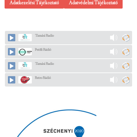
Adatkezelési Tájékoztató
Adatvédelmi Tájékoztató
Tamási Radio
Petőfi Rádió
Tamási Radio
Retro Rádió