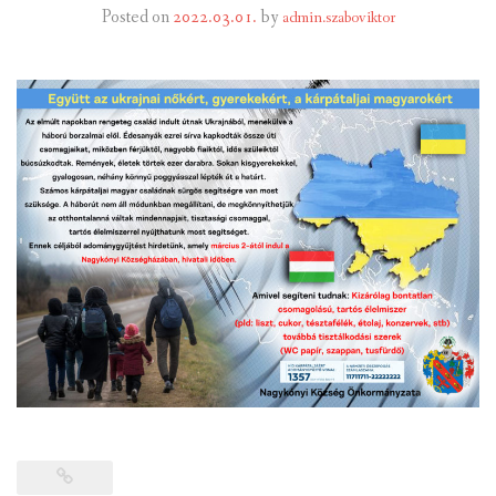
Posted on
2022.03.01.
by
admin.szaboviktor
INTÉZMÉNYEK
INFORMÁCIÓK
GALÉRIA
KAPCSOLAT
LETÖLTHETŐ NYOMTATVÁNYOK
VÁLASZTÁS 2026
TELEPÜLÉSIKÉPVISELŐI VAGYONNYILATKOZATOK – 2026.
ÉV
ROMA NEMZETISÉGI ÖNKORMÁNYZATI KÉPVISELŐK
VAGYONNYILATKOZATA – 2026. ÉV