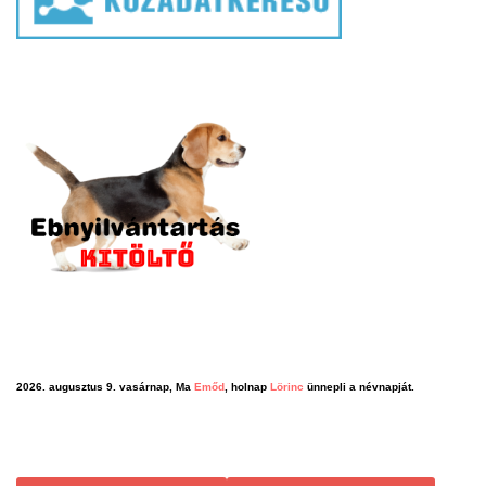
2026. augusztus 9. vasárnap, Ma
Emőd
, holnap
Lörinc
ünnepli a névnapját.