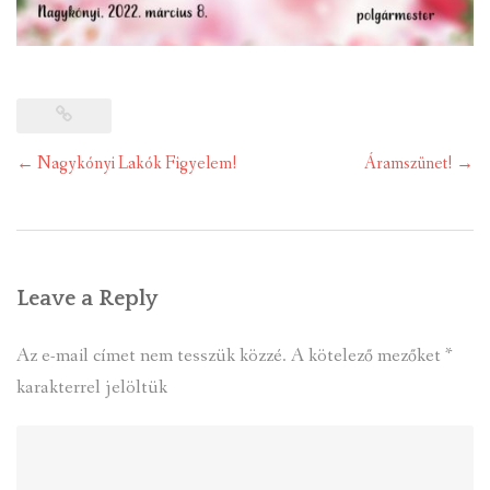
Post
←
Nagykónyi Lakók Figyelem!
Áramszünet!
→
navigation
Leave a Reply
Az e-mail címet nem tesszük közzé.
A kötelező mezőket
*
karakterrel jelöltük