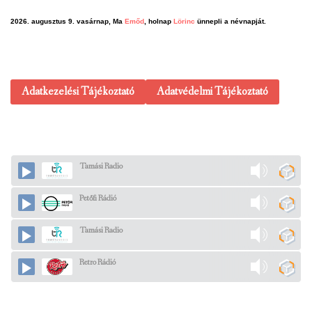
2026. augusztus 9. vasárnap, Ma
Emőd
, holnap
Lörinc
ünnepli a névnapját.
Adatkezelési Tájékoztató
Adatvédelmi Tájékoztató
Tamási Radio
Petőfi Rádió
Tamási Radio
Retro Rádió