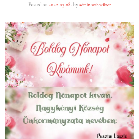
Posted on
2022.03.08.
by
admin.szaboviktor
INTÉZMÉNYEK
INFORMÁCIÓK
GALÉRIA
KAPCSOLAT
LETÖLTHETŐ NYOMTATVÁNYOK
VÁLASZTÁS 2026
TELEPÜLÉSIKÉPVISELŐI VAGYONNYILATKOZATOK – 2026.
ÉV
ROMA NEMZETISÉGI ÖNKORMÁNYZATI KÉPVISELŐK
VAGYONNYILATKOZATA – 2026. ÉV