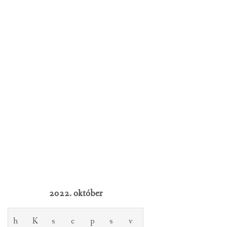
2022. október
h
K
s
c
p
s
v