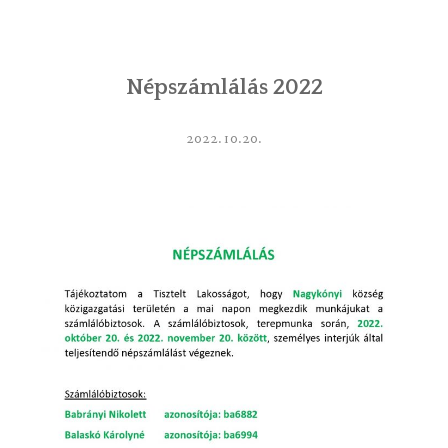
INTÉZMÉNYEK
Népszámlálás 2022
INFORMÁCIÓK
GALÉRIA
2022.10.20.
KAPCSOLAT
LETÖLTHETŐ NYOMTATVÁNYOK
VÁLASZTÁS 2026
TELEPÜLÉSIKÉPVISELŐI VAGYONNYILATKOZATOK – 2026.
ÉV
ROMA NEMZETISÉGI ÖNKORMÁNYZATI KÉPVISELŐK
VAGYONNYILATKOZATA – 2026. ÉV