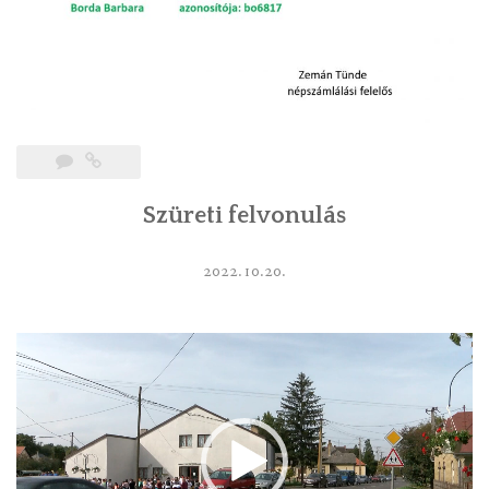
Szüreti felvonulás
2022.10.20.
Videólejátszó