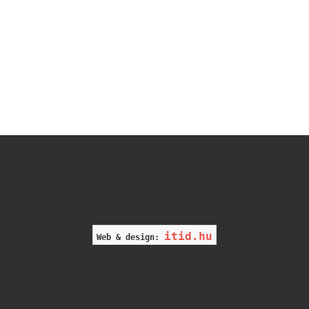
itid.hu
Web & design: