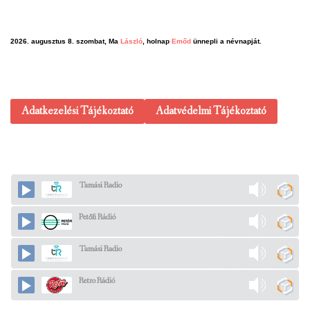
2026. augusztus 8. szombat, Ma
László
, holnap
Emőd
ünnepli a névnapját.
Adatkezelési Tájékoztató
Adatvédelmi Tájékoztató
Tamási Radio
Petőfi Rádió
Tamási Radio
Retro Rádió