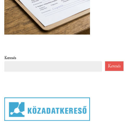
Keresés
Keresés