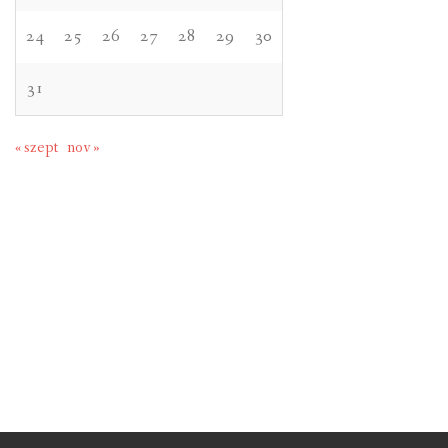
24
25
26
27
28
29
30
31
« szept
nov »