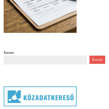
Keresés
Keresés