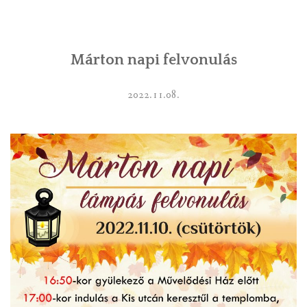
INTÉZMÉNYEK
Márton napi felvonulás
INFORMÁCIÓK
GALÉRIA
2022.11.08.
KAPCSOLAT
LETÖLTHETŐ NYOMTATVÁNYOK
VÁLASZTÁS 2026
TELEPÜLÉSIKÉPVISELŐI VAGYONNYILATKOZATOK – 2026.
ÉV
ROMA NEMZETISÉGI ÖNKORMÁNYZATI KÉPVISELŐK
VAGYONNYILATKOZATA – 2026. ÉV