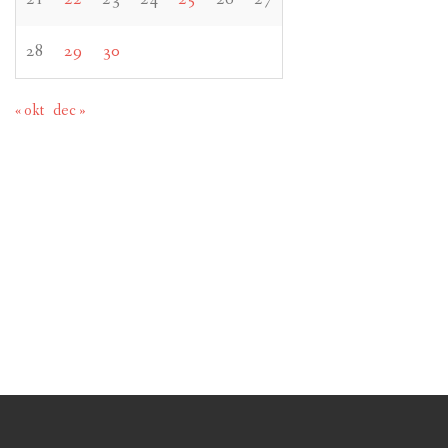
28
29
30
« okt
dec »