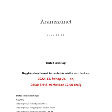
INTÉZMÉNYEK
Áramszünet
INFORMÁCIÓK
GALÉRIA
2022.11.11.
KAPCSOLAT
LETÖLTHETŐ NYOMTATVÁNYOK
VÁLASZTÁS 2026
TELEPÜLÉSIKÉPVISELŐI VAGYONNYILATKOZATOK – 2026.
ÉV
ROMA NEMZETISÉGI ÖNKORMÁNYZATI KÉPVISELŐK
VAGYONNYILATKOZATA – 2026. ÉV