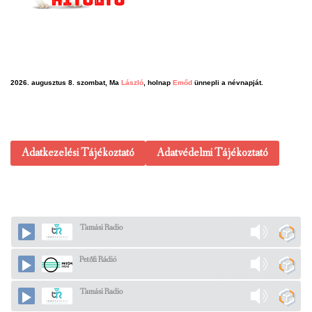
2026. augusztus 8. szombat, Ma
László
, holnap
Emőd
ünnepli a névnapját.
Adatkezelési Tájékoztató
Adatvédelmi Tájékoztató
Tamási Radio
Petőfi Rádió
Tamási Radio