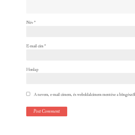
Név
*
E-mail cím
*
Honlap
A nevem, e-mail címem, és weboldalcímem mentése a böngésző