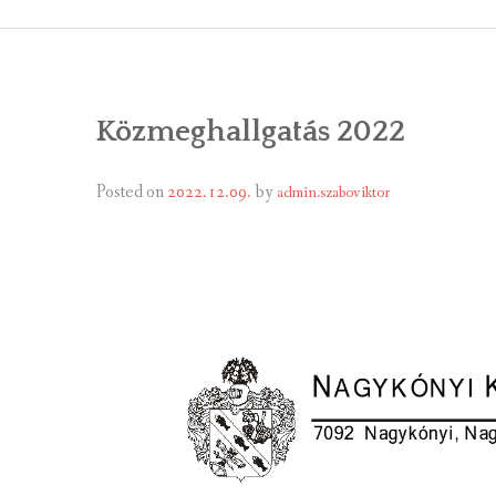
ÁLTALÁNOS
ÖNKORMÁNY
Közmeghallgatás 2022
RENDEL
PÁLYÁZ
Posted on
2022.12.09.
by
admin.szaboviktor
TÁRSUL
VÁLASZTÁS
FALUGOND
TEMETŐGO
KÖZFOGLA