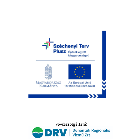
LTATÁS
IDŐSEK KÖSZÖNTÉSE
S
T
SELŐ