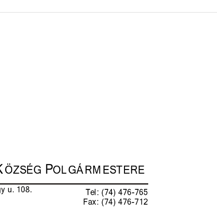
 KÖZZÉTÉTELI LISTA
ÓVODA
GYEPMESTERI SZOLGÁ
ZATI BIZOTTSÁG
RÓMAI KATOLIKUS PLÉBÁNIA
GYÓGYSZERTÁR
ETEK
HÁZIORVOSI RENDELÉ
ATOK
KÖRZETI MEGBÍZOTT
ÁSOK
POLGÁRŐR EGYESÜLE
I INFORMÁCIÓK
SZOCIÁLIS ELLÁTÁSOK
NOKI SZOLGÁLAT
VÉDŐNŐI SZOLGÁLAT
NDNOKI SZOLGÁLAT
TURIZMUS
LKOZTATÁSOK
HIRDETMÉNYEK
ELLÁTOTT JOGI KÉPVI