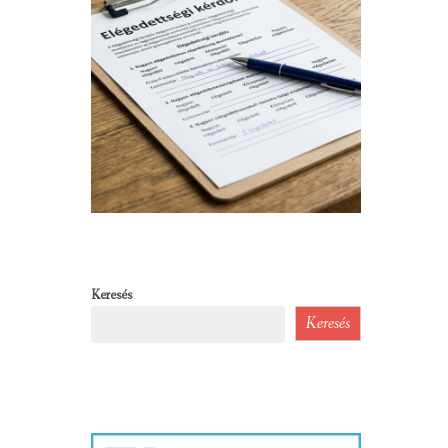
Keresés
Keresés