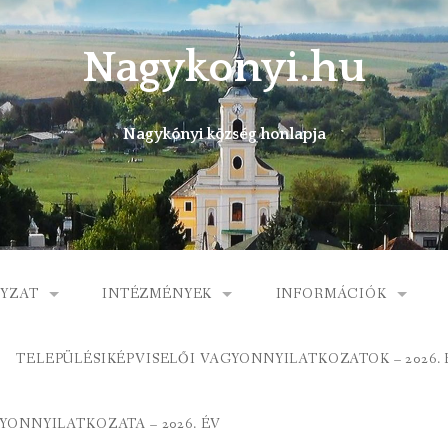
Nagykonyi.hu
Nagykónyi község honlapja
YZAT
INTÉZMÉNYEK
INFORMÁCIÓK
I KÖZSÉG ÖNKORMÁNYZATA
MŰVELŐDÉSI HÁZ
E-ÜGYINTÉZÉS
TELEPÜLÉSIKÉPVISELŐI VAGYONNYILATKOZATOK – 2026. 
 KÖZÖS ÖNKORMÁNYZATI HIVATAL
KÖNYVTÁR
FOGORVOSI RENDELÉ
ONNYILATKOZATA – 2026. ÉV
ORMÁNYZAT
ÁLTALÁNOS ISKOLA
GYERMEKJÓLÉTI SZOL