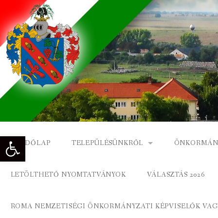
Skip
to
content
Eszköztár megnyitása
KEZDŐLAP
TELEPÜLÉSÜNKRŐL
ÖNKORMÁN
NAGYKÓNYI TÖRTÉNETE
NAGYKÓNY
LETÖLTHETŐ NYOMTATVÁNYOK
VÁLASZTÁS 2026
DÍSZPOLGÁROK
NAGYKÓNYI
ROMA NEMZETISÉGI ÖNKORMÁNYZATI KÉPVISELŐK VAGY
A KÖZSÉG FÖLDRAJZI NEVEI
ROMA ÖNK