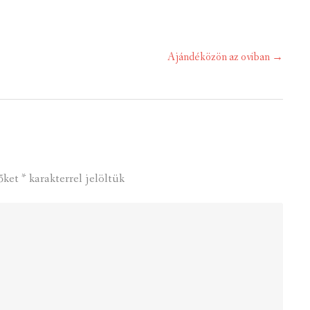
Ajándéközön az oviban
→
őket
*
karakterrel jelöltük