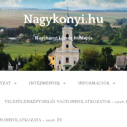
Nagykonyi.hu
Nagykónyi község honlapja
YZAT
INTÉZMÉNYEK
INFORMÁCIÓK
I KÖZSÉG ÖNKORMÁNYZATA
MŰVELŐDÉSI HÁZ
E-ÜGYINTÉZÉS
TELEPÜLÉSIKÉPVISELŐI VAGYONNYILATKOZATOK – 2026. 
 KÖZÖS ÖNKORMÁNYZATI HIVATAL
KÖNYVTÁR
FOGORVOSI RENDELÉ
ONNYILATKOZATA – 2026. ÉV
ORMÁNYZAT
ÁLTALÁNOS ISKOLA
GYERMEKJÓLÉTI SZOL