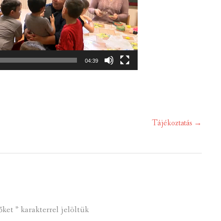
04:39
Tájékoztatás
→
őket
*
karakterrel jelöltük