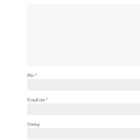
Név
*
E-mail cím
*
Honlap