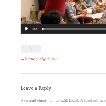
00:00
Post
←
Közmeghallgatás 2022
navigation
Leave a Reply
Az e-mail címet nem tesszük közzé.
A kötelező mez