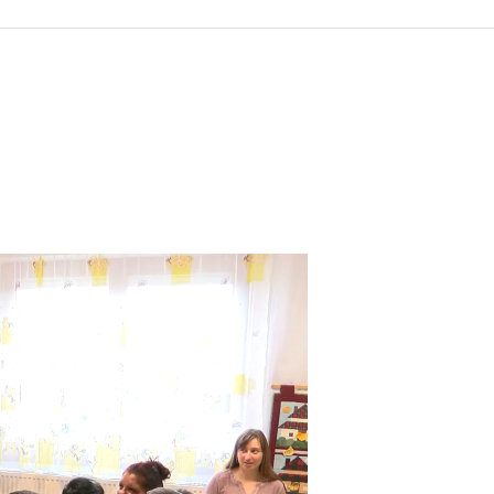
 KÖZZÉTÉTELI LISTA
ÓVODA
GYEPMESTERI SZOLGÁ
ZATI BIZOTTSÁG
RÓMAI KATOLIKUS PLÉBÁNIA
GYÓGYSZERTÁR
ETEK
HÁZIORVOSI RENDELÉ
ATOK
KÖRZETI MEGBÍZOTT
ÁSOK
POLGÁRŐR EGYESÜLE
I INFORMÁCIÓK
SZOCIÁLIS ELLÁTÁSOK
NOKI SZOLGÁLAT
VÉDŐNŐI SZOLGÁLAT
NDNOKI SZOLGÁLAT
TURIZMUS
LKOZTATÁSOK
HIRDETMÉNYEK
ELLÁTOTT JOGI KÉPVI