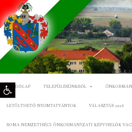
Skip
to
content
Eszköztár megnyitása
KEZDŐLAP
TELEPÜLÉSÜNKRŐL
ÖNKORMÁN
NAGYKÓNYI TÖRTÉNETE
NAGYKÓNY
LETÖLTHETŐ NYOMTATVÁNYOK
VÁLASZTÁS 2026
DÍSZPOLGÁROK
NAGYKÓNYI
ROMA NEMZETISÉGI ÖNKORMÁNYZATI KÉPVISELŐK VAGY
A KÖZSÉG FÖLDRAJZI NEVEI
ROMA ÖNK