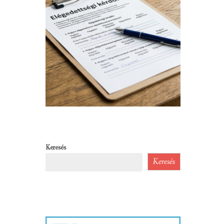
Keresés
Keresés