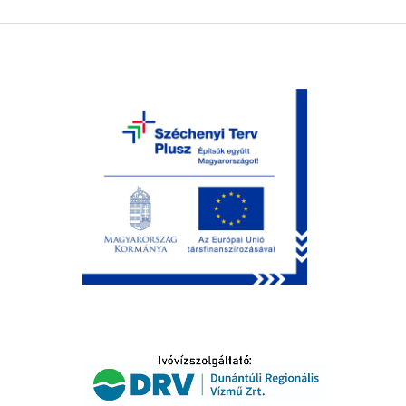
LTATÁS
IDŐSEK KÖSZÖNTÉSE
S
T
SELŐ