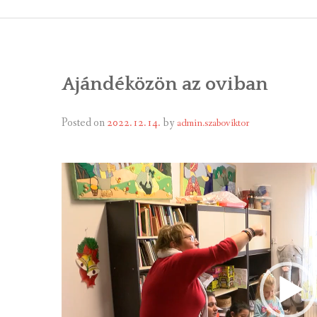
ÁLTALÁNOS
ÖNKORMÁNY
Ajándéközön az oviban
RENDEL
PÁLYÁZ
Posted on
2022.12.14.
by
admin.szaboviktor
TÁRSUL
Videólejátszó
VÁLASZTÁS
FALUGOND
TEMETŐGO
KÖZFOGLA