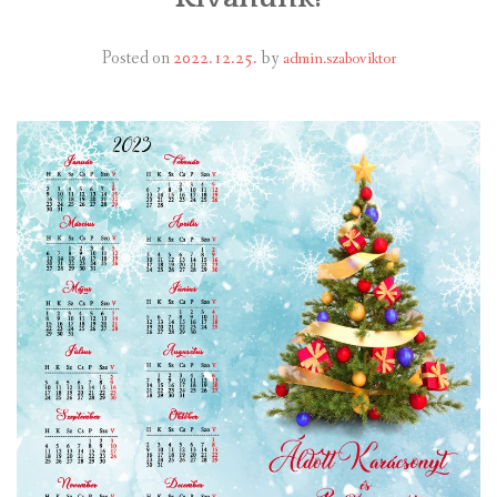
INTÉZMÉNYEK
Posted on
2022.12.25.
by
admin.szaboviktor
INFORMÁCIÓK
GALÉRIA
KAPCSOLAT
LETÖLTHETŐ NYOMTATVÁNYOK
VÁLASZTÁS 2026
TELEPÜLÉSIKÉPVISELŐI VAGYONNYILATKOZATOK – 2026.
ÉV
ROMA NEMZETISÉGI ÖNKORMÁNYZATI KÉPVISELŐK
VAGYONNYILATKOZATA – 2026. ÉV