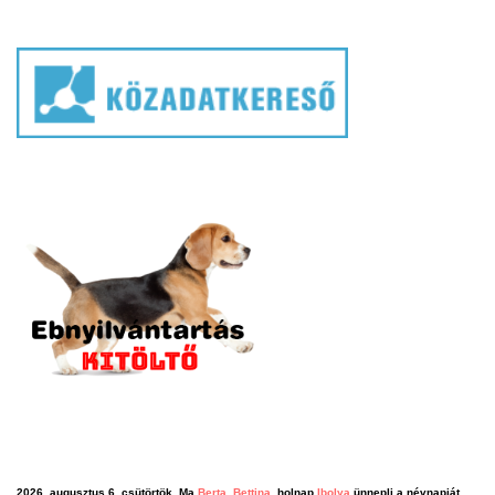
2026. augusztus 6. csütörtök, Ma
Berta, Bettina
, holnap
Ibolya
ünnepli a névnapját.