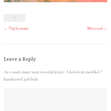
Post
←
Tájékoztatás
Miserend
→
navigation
Leave a Reply
Az e-mail címet nem tesszük közzé.
A kötelező mezőket
*
karakterrel jelöltük