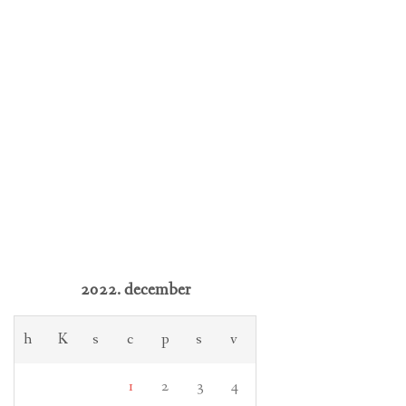
2022. december
h
K
s
c
p
s
v
1
2
3
4