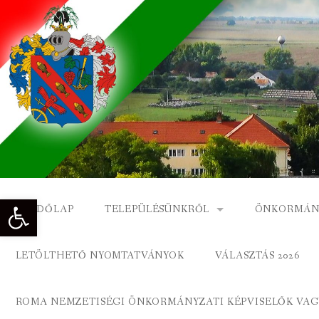
Skip
to
content
Eszköztár megnyitása
KEZDŐLAP
TELEPÜLÉSÜNKRŐL
ÖNKORMÁN
NAGYKÓNYI TÖRTÉNETE
NAGYKÓNY
LETÖLTHETŐ NYOMTATVÁNYOK
VÁLASZTÁS 2026
DÍSZPOLGÁROK
NAGYKÓNYI
ROMA NEMZETISÉGI ÖNKORMÁNYZATI KÉPVISELŐK VAGY
A KÖZSÉG FÖLDRAJZI NEVEI
ROMA ÖNK