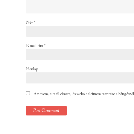
Név
*
E-mail cím
*
Honlap
A nevem, e-mail címem, és weboldalcímem mentése a böngésző