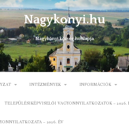
Nagykonyi.hu
Nagykónyi község honlapja
YZAT
INTÉZMÉNYEK
INFORMÁCIÓK
I KÖZSÉG ÖNKORMÁNYZATA
MŰVELŐDÉSI HÁZ
E-ÜGYINTÉZÉS
TELEPÜLÉSIKÉPVISELŐI VAGYONNYILATKOZATOK – 2026. 
 KÖZÖS ÖNKORMÁNYZATI HIVATAL
KÖNYVTÁR
FOGORVOSI RENDELÉ
ONNYILATKOZATA – 2026. ÉV
ORMÁNYZAT
ÁLTALÁNOS ISKOLA
GYERMEKJÓLÉTI SZOL