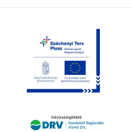
LTATÁS
IDŐSEK KÖSZÖNTÉSE
S
T
SELŐ