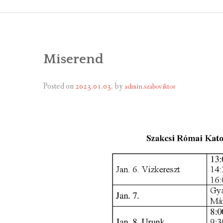
ÁLTALÁNOS
ÖNKORMÁNY
Miserend
RENDEL
PÁLYÁZ
Posted on
2023.01.03.
by
admin.szaboviktor
TÁRSUL
VÁLASZTÁS
FALUGOND
TEMETŐGO
KÖZFOGLA