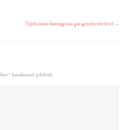
Tájékoztatás hatósági áras gáz igénybevételével
→
őket
*
karakterrel jelöltük