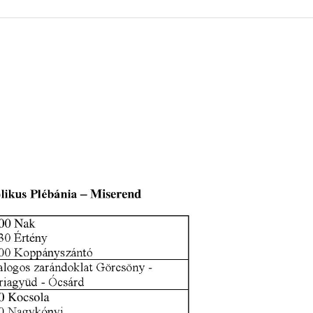
 KÖZZÉTÉTELI LISTA
ÓVODA
GYEPMESTERI SZOLGÁ
ZATI BIZOTTSÁG
RÓMAI KATOLIKUS PLÉBÁNIA
GYÓGYSZERTÁR
ETEK
HÁZIORVOSI RENDELÉ
ATOK
KÖRZETI MEGBÍZOTT
ÁSOK
POLGÁRŐR EGYESÜLE
I INFORMÁCIÓK
SZOCIÁLIS ELLÁTÁSOK
NOKI SZOLGÁLAT
VÉDŐNŐI SZOLGÁLAT
NDNOKI SZOLGÁLAT
TURIZMUS
LKOZTATÁSOK
HIRDETMÉNYEK
ELLÁTOTT JOGI KÉPVI