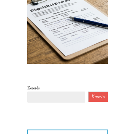
Keresés
Keresés