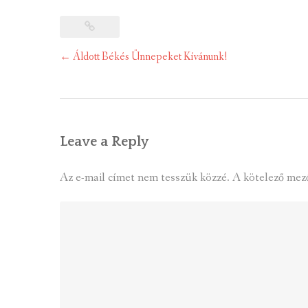
Post
←
Áldott Békés Ünnepeket Kívánunk!
navigation
Leave a Reply
Az e-mail címet nem tesszük közzé.
A kötelező mez