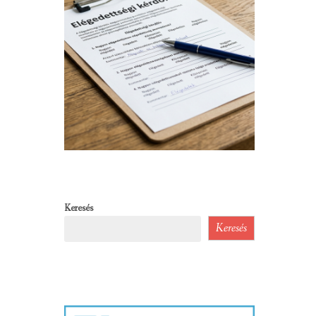
Keresés
Keresés