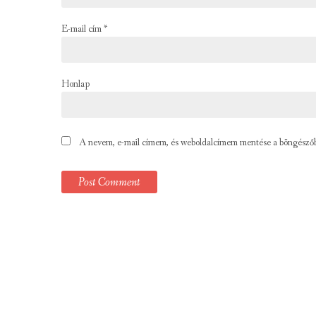
E-mail cím
*
Honlap
A nevem, e-mail címem, és weboldalcímem mentése a böngésző