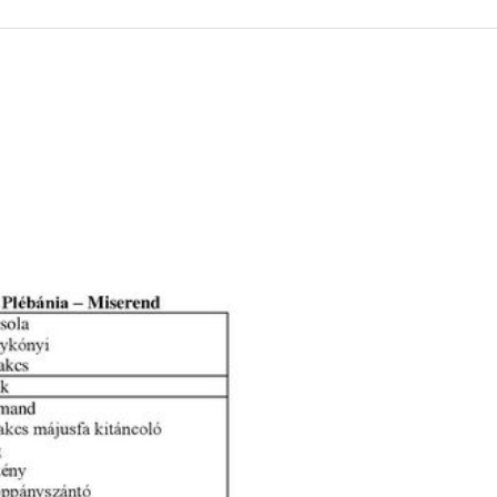
 KÖZZÉTÉTELI LISTA
ÓVODA
GYEPMESTERI SZOLGÁ
ZATI BIZOTTSÁG
RÓMAI KATOLIKUS PLÉBÁNIA
GYÓGYSZERTÁR
ETEK
HÁZIORVOSI RENDELÉ
ATOK
KÖRZETI MEGBÍZOTT
ÁSOK
POLGÁRŐR EGYESÜLE
I INFORMÁCIÓK
SZOCIÁLIS ELLÁTÁSOK
NOKI SZOLGÁLAT
VÉDŐNŐI SZOLGÁLAT
NDNOKI SZOLGÁLAT
TURIZMUS
LKOZTATÁSOK
HIRDETMÉNYEK
ELLÁTOTT JOGI KÉPVI