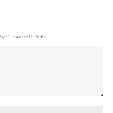
őket
*
karakterrel jelöltük