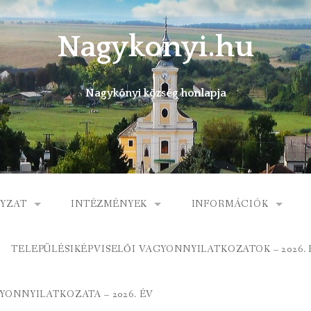
Nagykonyi.hu
Nagykónyi község honlapja
YZAT
INTÉZMÉNYEK
INFORMÁCIÓK
I KÖZSÉG ÖNKORMÁNYZATA
MŰVELŐDÉSI HÁZ
E-ÜGYINTÉZÉS
TELEPÜLÉSIKÉPVISELŐI VAGYONNYILATKOZATOK – 2026. 
 KÖZÖS ÖNKORMÁNYZATI HIVATAL
KÖNYVTÁR
FOGORVOSI RENDELÉ
ONNYILATKOZATA – 2026. ÉV
ORMÁNYZAT
ÁLTALÁNOS ISKOLA
GYERMEKJÓLÉTI SZOL