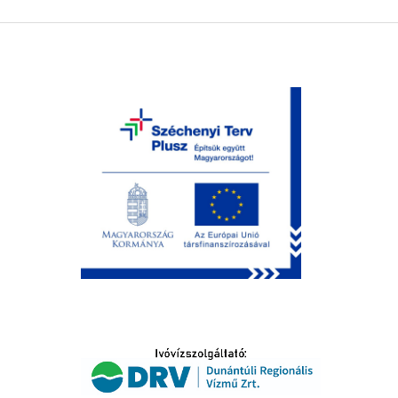
LTATÁS
IDŐSEK KÖSZÖNTÉSE
S
T
SELŐ