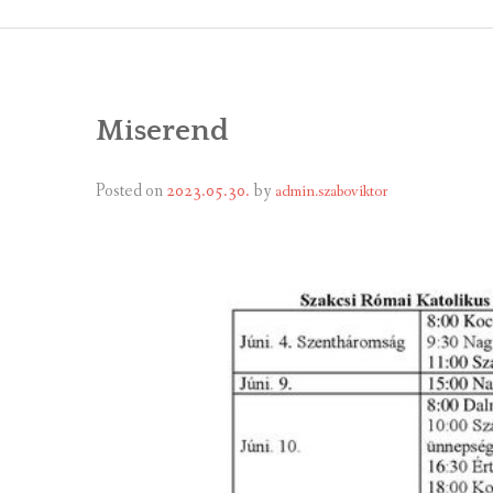
ÁLTALÁNOS
ÖNKORMÁNY
Miserend
RENDEL
PÁLYÁZ
Posted on
2023.05.30.
by
admin.szaboviktor
TÁRSUL
VÁLASZTÁS
FALUGOND
TEMETŐGO
KÖZFOGLA