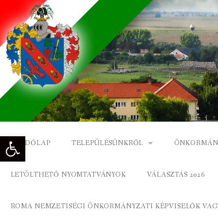
Skip
to
content
Eszköztár megnyitása
KEZDŐLAP
TELEPÜLÉSÜNKRŐL
ÖNKORMÁN
NAGYKÓNYI TÖRTÉNETE
NAGYKÓNY
LETÖLTHETŐ NYOMTATVÁNYOK
VÁLASZTÁS 2026
DÍSZPOLGÁROK
NAGYKÓNYI
ROMA NEMZETISÉGI ÖNKORMÁNYZATI KÉPVISELŐK VAGY
A KÖZSÉG FÖLDRAJZI NEVEI
ROMA ÖNK