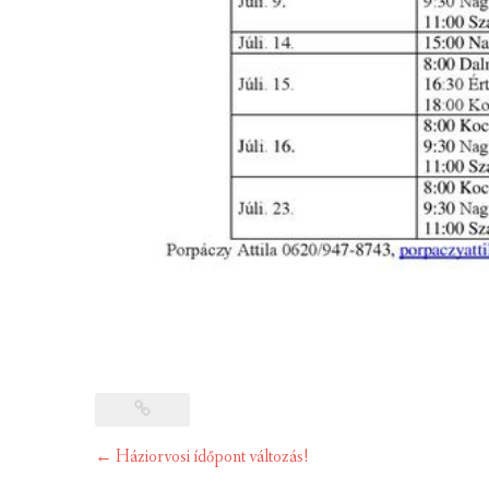
Post
←
Háziorvosi ídőpont változás!
navigation