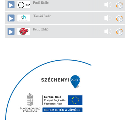
Petőfi Rádió
Tamási Radio
Retro Rádió