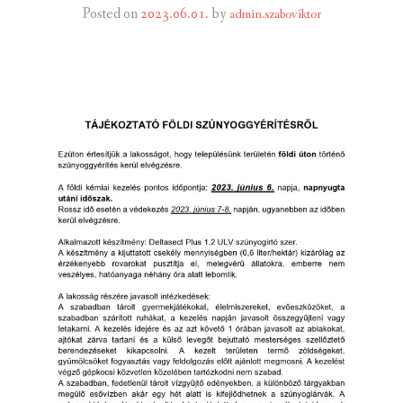
Posted on
2023.06.01.
by
admin.szaboviktor
INTÉZMÉNYEK
INFORMÁCIÓK
GALÉRIA
KAPCSOLAT
LETÖLTHETŐ NYOMTATVÁNYOK
VÁLASZTÁS 2026
TELEPÜLÉSIKÉPVISELŐI VAGYONNYILATKOZATOK – 2026.
ÉV
ROMA NEMZETISÉGI ÖNKORMÁNYZATI KÉPVISELŐK
VAGYONNYILATKOZATA – 2026. ÉV