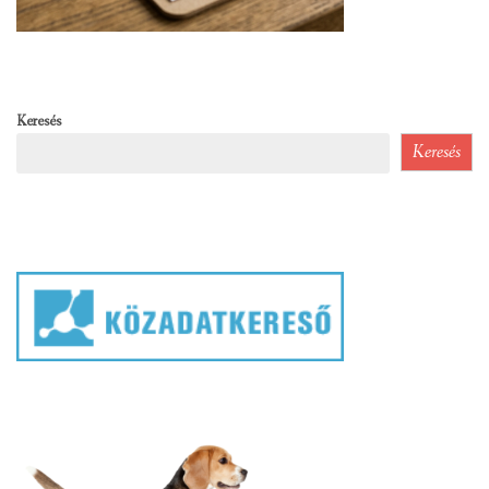
Keresés
Keresés