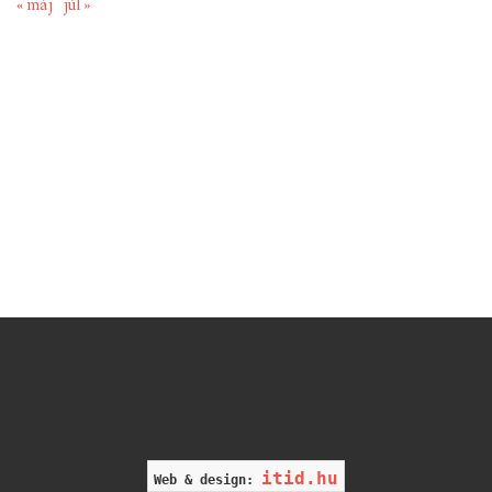
« máj
júl »
itid.hu
Web & design: