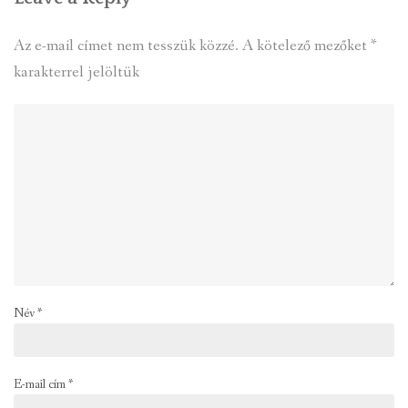
Az e-mail címet nem tesszük közzé.
A kötelező mezőket
*
karakterrel jelöltük
Név
*
E-mail cím
*