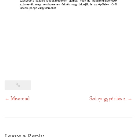
Post
←
Miserend
Szúnyoggyérítés 2.
→
navigation
Leave a Reply