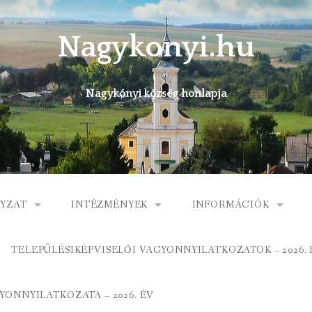
Nagykonyi.hu
Nagykónyi község honlapja
YZAT
INTÉZMÉNYEK
INFORMÁCIÓK
I KÖZSÉG ÖNKORMÁNYZATA
MŰVELŐDÉSI HÁZ
E-ÜGYINTÉZÉS
TELEPÜLÉSIKÉPVISELŐI VAGYONNYILATKOZATOK – 2026. 
 KÖZÖS ÖNKORMÁNYZATI HIVATAL
KÖNYVTÁR
FOGORVOSI RENDELÉ
ONNYILATKOZATA – 2026. ÉV
ORMÁNYZAT
ÁLTALÁNOS ISKOLA
GYERMEKJÓLÉTI SZOL