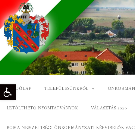
Skip
to
content
Eszköztár megnyitása
KEZDŐLAP
TELEPÜLÉSÜNKRŐL
ÖNKORMÁN
NAGYKÓNYI TÖRTÉNETE
NAGYKÓNY
LETÖLTHETŐ NYOMTATVÁNYOK
VÁLASZTÁS 2026
DÍSZPOLGÁROK
NAGYKÓNYI
ROMA NEMZETISÉGI ÖNKORMÁNYZATI KÉPVISELŐK VAGY
A KÖZSÉG FÖLDRAJZI NEVEI
ROMA ÖNK