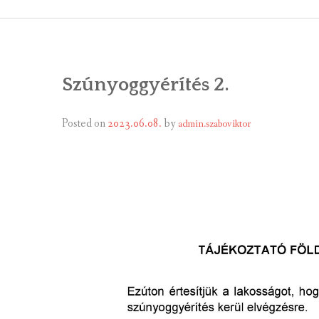
ÁLTALÁNOS
ÖNKORMÁNY
Szúnyoggyérítés 2.
RENDEL
PÁLYÁZ
Posted on
2023.06.08.
by
admin.szaboviktor
TÁRSUL
VÁLASZTÁS
FALUGOND
TEMETŐGO
KÖZFOGLA