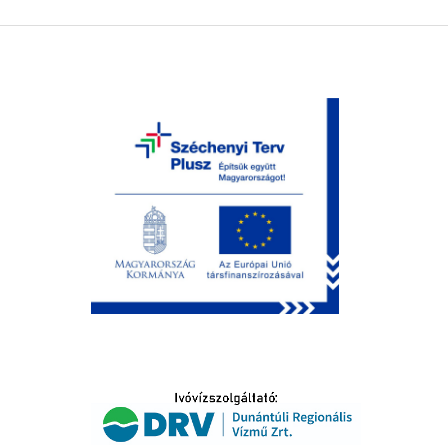
LTATÁS
IDŐSEK KÖSZÖNTÉSE
S
T
SELŐ