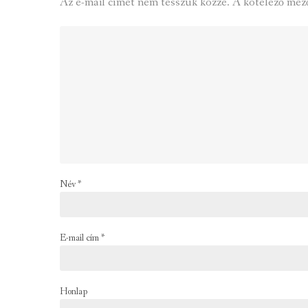
Az e-mail címet nem tesszük közzé.
A kötelező mez
Név
*
E-mail cím
*
Honlap