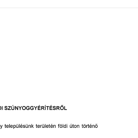
 KÖZZÉTÉTELI LISTA
ÓVODA
GYEPMESTERI SZOLGÁ
ZATI BIZOTTSÁG
RÓMAI KATOLIKUS PLÉBÁNIA
GYÓGYSZERTÁR
ETEK
HÁZIORVOSI RENDELÉ
ATOK
KÖRZETI MEGBÍZOTT
ÁSOK
POLGÁRŐR EGYESÜLE
I INFORMÁCIÓK
SZOCIÁLIS ELLÁTÁSOK
NOKI SZOLGÁLAT
VÉDŐNŐI SZOLGÁLAT
NDNOKI SZOLGÁLAT
TURIZMUS
LKOZTATÁSOK
HIRDETMÉNYEK
ELLÁTOTT JOGI KÉPVI