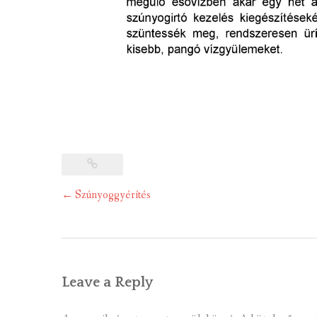
Post
←
Szúnyoggyérítés
navigation
Leave a Reply