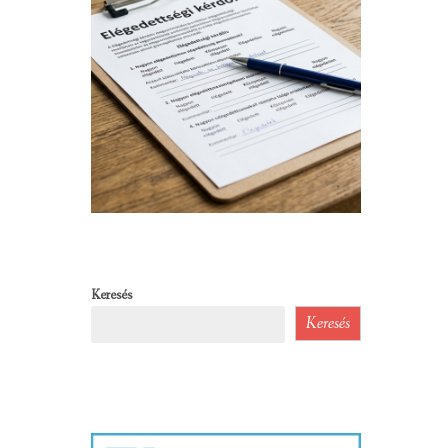
Keresés
Keresés