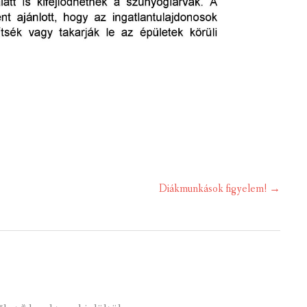
Diákmunkások figyelem!
→