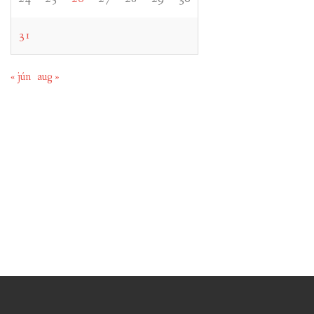
31
« jún
aug »