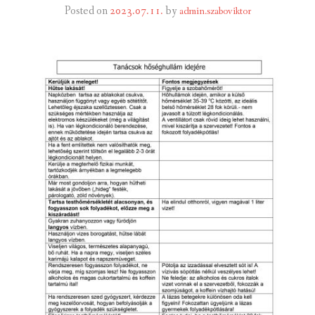
Posted on
2023.07.11.
by
admin.szaboviktor
INTÉZMÉNYEK
INFORMÁCIÓK
GALÉRIA
KAPCSOLAT
LETÖLTHETŐ NYOMTATVÁNYOK
VÁLASZTÁS 2026
TELEPÜLÉSIKÉPVISELŐI VAGYONNYILATKOZATOK – 2026.
ÉV
ROMA NEMZETISÉGI ÖNKORMÁNYZATI KÉPVISELŐK
VAGYONNYILATKOZATA – 2026. ÉV