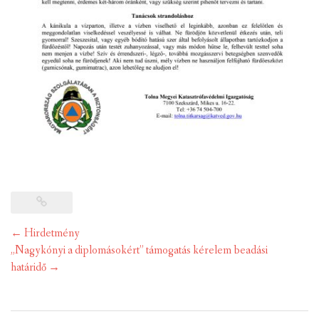
Post
←
Hirdetmény
navigation
„Nagykónyi a diplomásokért” támogatás kérelem beadási
határidő
→