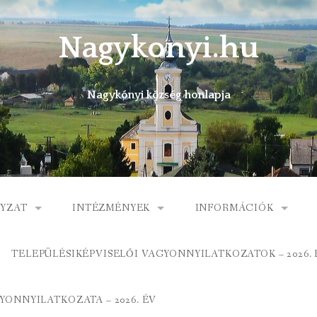
Nagykonyi.hu
Nagykónyi község honlapja
YZAT
INTÉZMÉNYEK
INFORMÁCIÓK
I KÖZSÉG ÖNKORMÁNYZATA
MŰVELŐDÉSI HÁZ
E-ÜGYINTÉZÉS
TELEPÜLÉSIKÉPVISELŐI VAGYONNYILATKOZATOK – 2026. 
 KÖZÖS ÖNKORMÁNYZATI HIVATAL
KÖNYVTÁR
FOGORVOSI RENDELÉ
ONNYILATKOZATA – 2026. ÉV
ORMÁNYZAT
ÁLTALÁNOS ISKOLA
GYERMEKJÓLÉTI SZOL