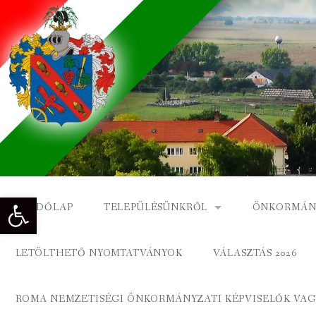
Skip
to
content
Eszköztár megnyitása
KEZDŐLAP
TELEPÜLÉSÜNKRŐL
ÖNKORMÁN
NAGYKÓNYI TÖRTÉNETE
NAGYKÓNY
LETÖLTHETŐ NYOMTATVÁNYOK
VÁLASZTÁS 2026
DÍSZPOLGÁROK
NAGYKÓNYI
ROMA NEMZETISÉGI ÖNKORMÁNYZATI KÉPVISELŐK VAGY
A KÖZSÉG FÖLDRAJZI NEVEI
ROMA ÖNK