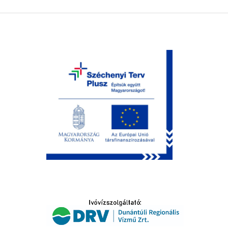
LTATÁS
IDŐSEK KÖSZÖNTÉSE
S
T
SELŐ