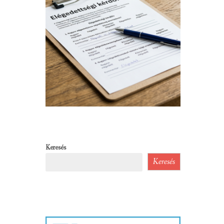
Keresés
Keresés