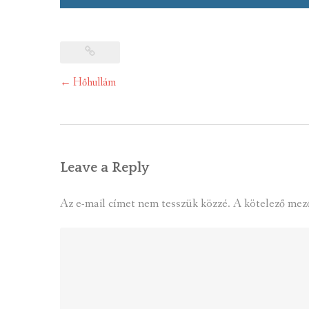
Post
←
Hőhullám
navigation
Leave a Reply
Az e-mail címet nem tesszük közzé.
A kötelező mez