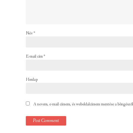
Név
*
E-mail cím
*
Honlap
A nevem, e-mail címem, és weboldalcímem mentése a böngésző