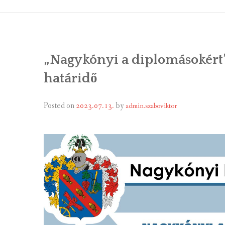
ÁLTALÁNOS
ÖNKORMÁNY
„Nagykónyi a diplomásokért
RENDEL
határidő
PÁLYÁZ
Posted on
2023.07.13.
by
admin.szaboviktor
TÁRSUL
VÁLASZTÁS
FALUGOND
TEMETŐGO
KÖZFOGLA