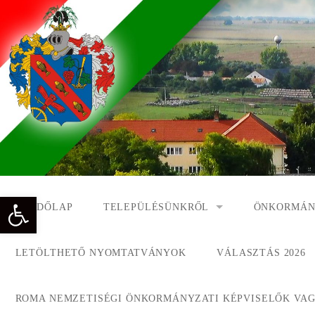
Skip
to
content
Eszköztár megnyitása
KEZDŐLAP
TELEPÜLÉSÜNKRŐL
ÖNKORMÁN
NAGYKÓNYI TÖRTÉNETE
NAGYKÓNY
LETÖLTHETŐ NYOMTATVÁNYOK
VÁLASZTÁS 2026
DÍSZPOLGÁROK
NAGYKÓNYI
ROMA NEMZETISÉGI ÖNKORMÁNYZATI KÉPVISELŐK VAGY
A KÖZSÉG FÖLDRAJZI NEVEI
ROMA ÖNK