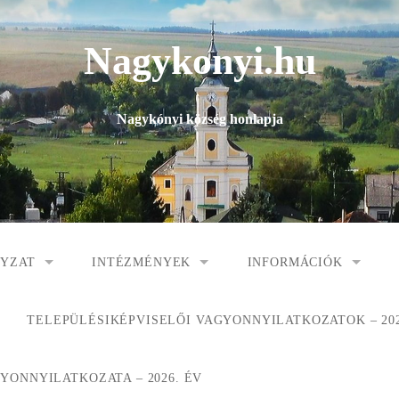
Nagykonyi.hu
Nagykónyi község honlapja
YZAT
INTÉZMÉNYEK
INFORMÁCIÓK
I KÖZSÉG ÖNKORMÁNYZATA
MŰVELŐDÉSI HÁZ
E-ÜGYINTÉZÉS
TELEPÜLÉSIKÉPVISELŐI VAGYONNYILATKOZATOK – 202
 KÖZÖS ÖNKORMÁNYZATI HIVATAL
KÖNYVTÁR
FOGORVOSI RENDELÉ
ONNYILATKOZATA – 2026. ÉV
ORMÁNYZAT
ÁLTALÁNOS ISKOLA
GYERMEKJÓLÉTI SZO