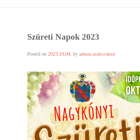
ÁLTALÁNOS
ÖNKORMÁN
Szüreti Napok 2023
RENDEL
Posted on
2023.10.04.
by
PÁLYÁZ
admin.szaboviktor
TÁRSUL
VÁLASZTÁS
FALUGOND
TEMETŐGO
KÖZFOGLA