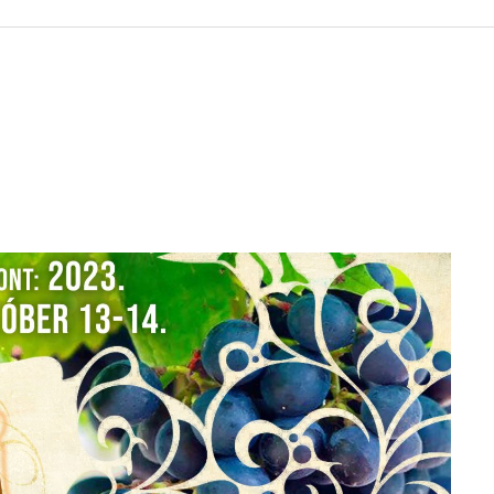
 KÖZZÉTÉTELI LISTA
ÓVODA
GYEPMESTERI SZOLG
YZATI BIZOTTSÁG
RÓMAI KATOLIKUS PLÉBÁNIA
GYÓGYSZERTÁR
ETEK
HÁZIORVOSI RENDELÉ
ATOK
KÖRZETI MEGBÍZOTT
ÁSOK
POLGÁRŐR EGYESÜLE
I INFORMÁCIÓK
SZOCIÁLIS ELLÁTÁSO
NOKI SZOLGÁLAT
VÉDŐNŐI SZOLGÁLAT
NDNOKI SZOLGÁLAT
TURIZMUS
LKOZTATÁSOK
HIRDETMÉNYEK
ELLÁTOTT JOGI KÉPV