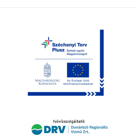
ÁLTATÁS
IDŐSEK KÖSZÖNTÉSE
S
T
K
ISELŐ