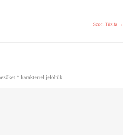
Szoc. Tüzifa
→
mezőket
*
karakterrel jelöltük