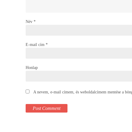
Név
*
E-mail cím
*
Honlap
A nevem, e-mail címem, és weboldalcímem mentése a bön