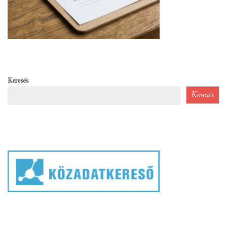
Keresés
Keresés