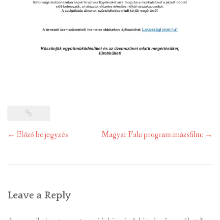
Post
←
Előző bejegyzés
Magyar Falu program imázsfilm:
→
navigation
Leave a Reply