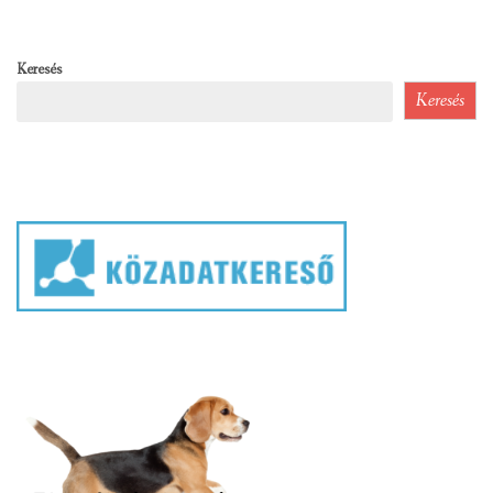
Keresés
Keresés