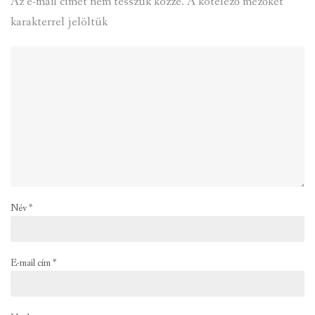
Az e-mail címet nem tesszük közzé.
A kötelező mezőket
*
karakterrel jelöltük
Név
*
E-mail cím
*