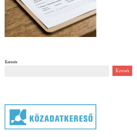
Keresés
Keresés