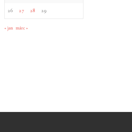
26
27
28
29
« jan
márc »