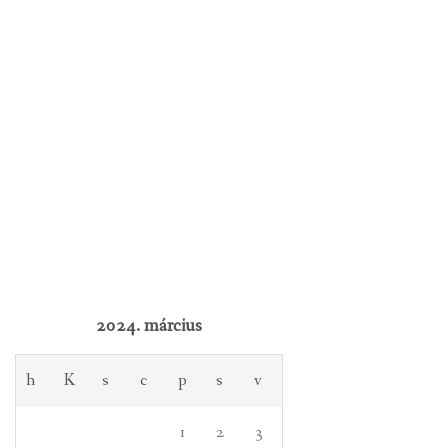
2024. március
h
K
s
c
p
s
v
1
2
3