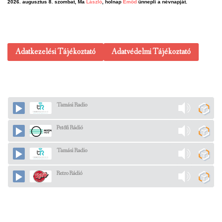
2026. augusztus 8. szombat, Ma
László
, holnap
Emőd
ünnepli a névnapját.
Adatkezelési Tájékoztató
Adatvédelmi Tájékoztató
Tamási Radio
Petőfi Rádió
Tamási Radio
Retro Rádió