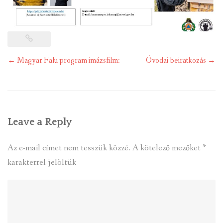
Post
←
Magyar Falu program imázsfilm:
Óvodai beiratkozás
→
navigation
Leave a Reply
Az e-mail címet nem tesszük közzé.
A kötelező mezőket
*
karakterrel jelöltük