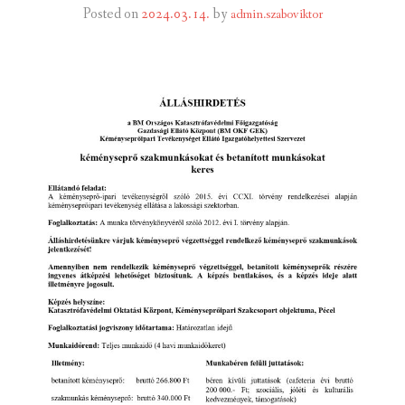
Posted on
2024.03.14.
by
admin.szaboviktor
INTÉZMÉNYEK
INFORMÁCIÓK
GALÉRIA
KAPCSOLAT
LETÖLTHETŐ NYOMTATVÁNYOK
VÁLASZTÁS 2026
TELEPÜLÉSIKÉPVISELŐI VAGYONNYILATKOZATOK – 2026.
ÉV
ROMA NEMZETISÉGI ÖNKORMÁNYZATI KÉPVISELŐK
VAGYONNYILATKOZATA – 2026. ÉV