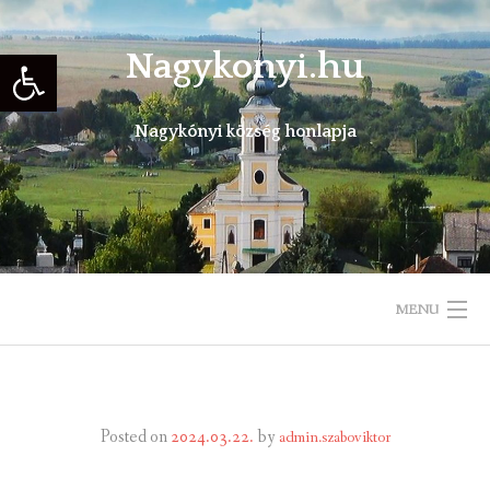
Skip
to
Eszköztár megnyitása
Nagykonyi.hu
content
Nagykónyi község honlapja
MENU
KEZDŐLAP
TELEPÜLÉSÜNKRŐL
Posted on
2024.03.22.
by
admin.szaboviktor
ÖNKORMÁNYZAT