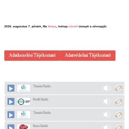
2026. augusztus 7. péntek, Ma
Ibolya
, holnap
László
ünnepli a névnapját.
Adatkezelési Tájékoztató
Adatvédelmi Tájékoztató
Tamási Radio
Petőfi Rádió
Tamási Radio
Retro Rádió