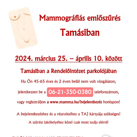
INTÉZMÉNYEK
INFORMÁCIÓK
GALÉRIA
KAPCSOLAT
LETÖLTHETŐ NYOMTATVÁNYOK
VÁLASZTÁS 2026
TELEPÜLÉSIKÉPVISELŐI VAGYONNYILATKOZATOK – 2026.
ÉV
ROMA NEMZETISÉGI ÖNKORMÁNYZATI KÉPVISELŐK
VAGYONNYILATKOZATA – 2026. ÉV