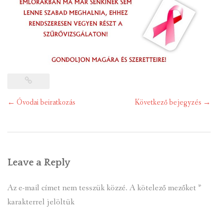
Post
←
Óvodai beiratkozás
Következő bejegyzés
→
navigation
Leave a Reply
Az e-mail címet nem tesszük közzé.
A kötelező mezőket
*
karakterrel jelöltük