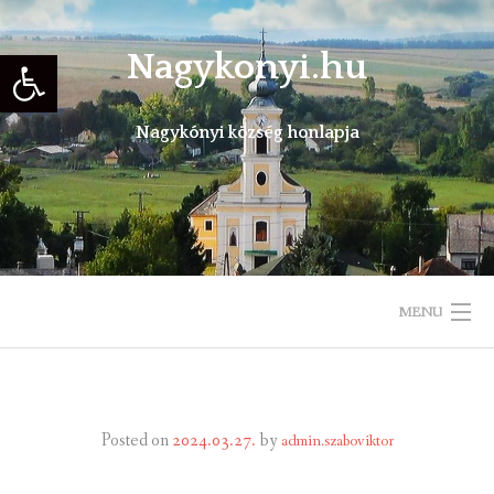
Skip
to
Eszköztár megnyitása
Nagykonyi.hu
content
Nagykónyi község honlapja
MENU
KEZDŐLAP
TELEPÜLÉSÜNKRŐL
Posted on
2024.03.27.
by
admin.szaboviktor
ÖNKORMÁNYZAT