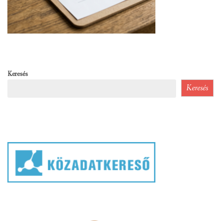
Keresés
Keresés