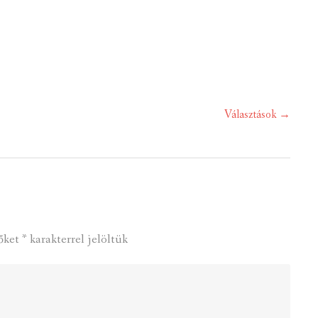
Választások
→
őket
*
karakterrel jelöltük