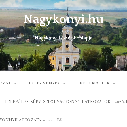
Nagykonyi.hu
Nagykónyi község honlapja
YZAT
INTÉZMÉNYEK
INFORMÁCIÓK
I KÖZSÉG ÖNKORMÁNYZATA
MŰVELŐDÉSI HÁZ
E-ÜGYINTÉZÉS
TELEPÜLÉSIKÉPVISELŐI VAGYONNYILATKOZATOK – 2026. 
 KÖZÖS ÖNKORMÁNYZATI HIVATAL
KÖNYVTÁR
FOGORVOSI RENDELÉ
ONNYILATKOZATA – 2026. ÉV
ORMÁNYZAT
ÁLTALÁNOS ISKOLA
GYERMEKJÓLÉTI SZOL