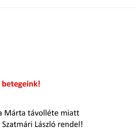
 KÖZZÉTÉTELI LISTA
ÓVODA
GYEPMESTERI SZOLGÁ
ZATI BIZOTTSÁG
RÓMAI KATOLIKUS PLÉBÁNIA
GYÓGYSZERTÁR
ETEK
HÁZIORVOSI RENDELÉ
ATOK
KÖRZETI MEGBÍZOTT
ÁSOK
POLGÁRŐR EGYESÜLE
I INFORMÁCIÓK
SZOCIÁLIS ELLÁTÁSOK
NOKI SZOLGÁLAT
VÉDŐNŐI SZOLGÁLAT
NDNOKI SZOLGÁLAT
TURIZMUS
LKOZTATÁSOK
HIRDETMÉNYEK
ELLÁTOTT JOGI KÉPVI