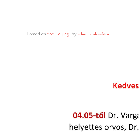
ÁLTALÁNOS
ÖNKORMÁNY
Posted on
2024.04.03.
by
admin.szaboviktor
RENDEL
PÁLYÁZ
TÁRSUL
VÁLASZTÁS
FALUGOND
TEMETŐGO
KÖZFOGLA