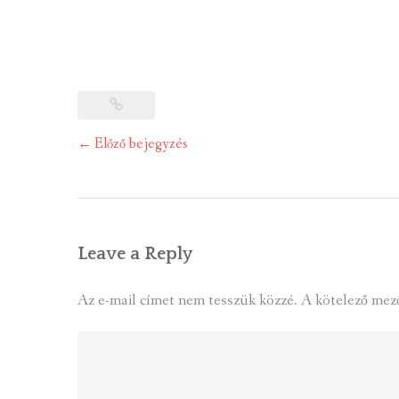
Post
←
Előző bejegyzés
navigation
Leave a Reply
Az e-mail címet nem tesszük közzé.
A kötelező mez