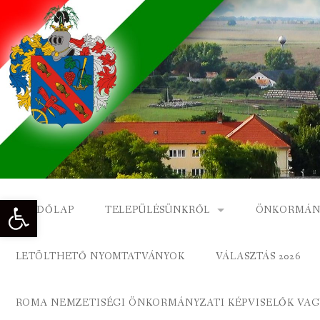
Skip
to
content
Eszköztár megnyitása
KEZDŐLAP
TELEPÜLÉSÜNKRŐL
ÖNKORMÁN
NAGYKÓNYI TÖRTÉNETE
NAGYKÓNY
LETÖLTHETŐ NYOMTATVÁNYOK
VÁLASZTÁS 2026
DÍSZPOLGÁROK
NAGYKÓNYI
ROMA NEMZETISÉGI ÖNKORMÁNYZATI KÉPVISELŐK VAGY
A KÖZSÉG FÖLDRAJZI NEVEI
ROMA ÖNK