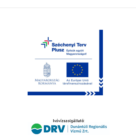
LTATÁS
IDŐSEK KÖSZÖNTÉSE
S
T
SELŐ