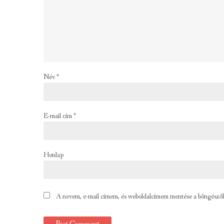
Név
*
E-mail cím
*
Honlap
A nevem, e-mail címem, és weboldalcímem mentése a böngésző