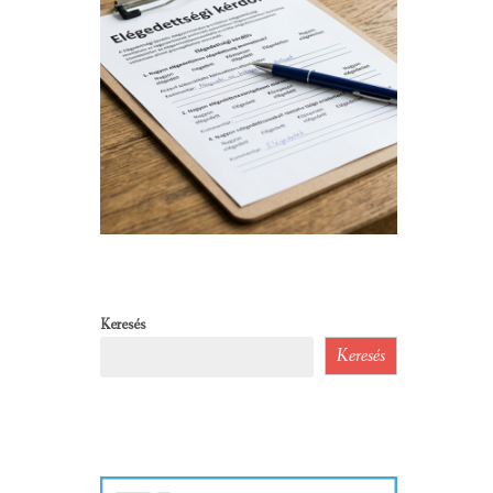
Keresés
Keresés