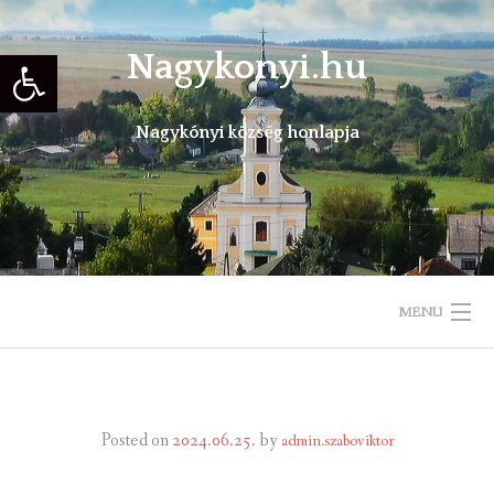
Skip
to
Eszköztár megnyitása
Nagykonyi.hu
content
Nagykónyi község honlapja
MENU
KEZDŐLAP
TELEPÜLÉSÜNKRŐL
Posted on
2024.06.25.
by
admin.szaboviktor
ÖNKORMÁNYZAT