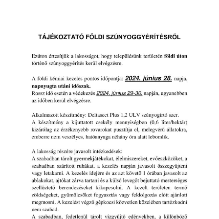
INTÉZMÉNYEK
INFORMÁCIÓK
GALÉRIA
KAPCSOLAT
LETÖLTHETŐ NYOMTATVÁNYOK
VÁLASZTÁS 2026
TELEPÜLÉSIKÉPVISELŐI VAGYONNYILATKOZATOK – 2026.
ÉV
ROMA NEMZETISÉGI ÖNKORMÁNYZATI KÉPVISELŐK
VAGYONNYILATKOZATA – 2026. ÉV