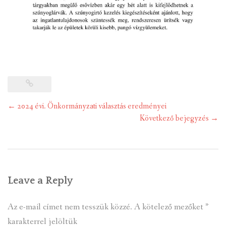
Post
←
2024 évi. Önkormányzati választás eredményei
navigation
Következő bejegyzés
→
Leave a Reply
Az e-mail címet nem tesszük közzé.
A kötelező mezőket
*
karakterrel jelöltük