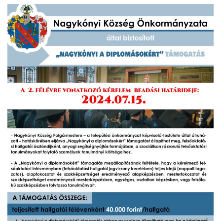
INTÉZMÉNYEK
INFORMÁCIÓK
GALÉRIA
KAPCSOLAT
LETÖLTHETŐ NYOMTATVÁNYOK
VÁLASZTÁS 2026
TELEPÜLÉSIKÉPVISELŐI VAGYONNYILATKOZATOK – 2026.
ÉV
ROMA NEMZETISÉGI ÖNKORMÁNYZATI KÉPVISELŐK
VAGYONNYILATKOZATA – 2026. ÉV