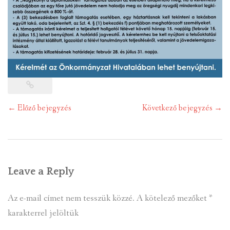
Post
←
Előző bejegyzés
Következő bejegyzés
→
navigation
Leave a Reply
Az e-mail címet nem tesszük közzé.
A kötelező mezőket
*
karakterrel jelöltük