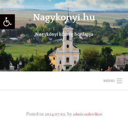
Skip
to
Eszköztár megnyitása
Nagykonyi.hu
content
Nagykónyi község honlapja
MENU
KEZDŐLAP
TELEPÜLÉSÜNKRŐL
Posted on
2024.07.02.
by
admin.szaboviktor
ÖNKORMÁNYZAT