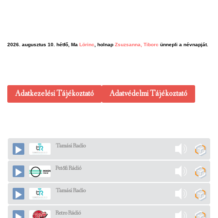
2026. augusztus 10. hétfő, Ma
Lörinc
, holnap
Zsuzsanna, Tiborc
ünnepli a névnapját.
Adatkezelési Tájékoztató
Adatvédelmi Tájékoztató
Tamási Radio
Petőfi Rádió
Tamási Radio
Retro Rádió