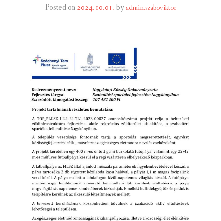
Posted on
2024.10.01.
by
admin.szaboviktor
INTÉZMÉNYEK
INFORMÁCIÓK
GALÉRIA
KAPCSOLAT
LETÖLTHETŐ NYOMTATVÁNYOK
VÁLASZTÁS 2026
TELEPÜLÉSIKÉPVISELŐI VAGYONNYILATKOZATOK – 2026.
ÉV
ROMA NEMZETISÉGI ÖNKORMÁNYZATI KÉPVISELŐK
VAGYONNYILATKOZATA – 2026. ÉV