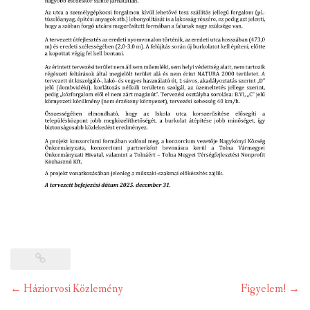
Post
←
Háziorvosi Közlemény
Figyelem!
→
navigation