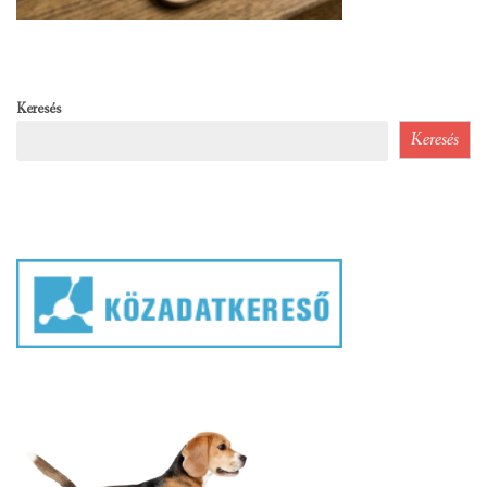
Keresés
Keresés