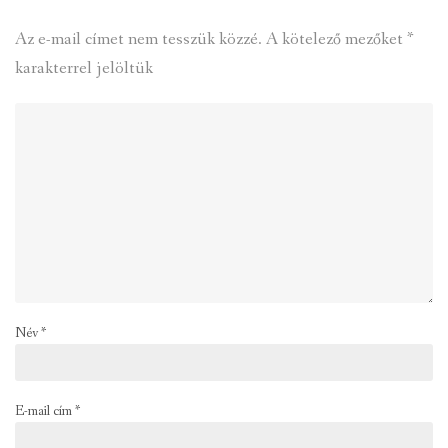
Az e-mail címet nem tesszük közzé.
A kötelező mezőket
*
karakterrel jelöltük
Név
*
E-mail cím
*