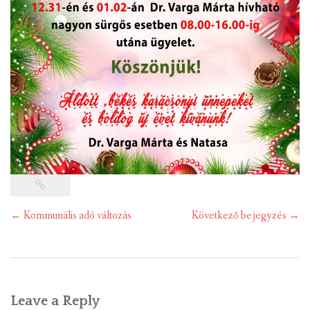
Post
←
Kommunális adó változás
Következő bejegyzés
→
navigation
Leave a Reply