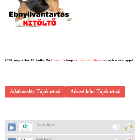
2026. augusztus 10. hétfő, Ma
Lörinc
, holnap
Zsuzsanna, Tiborc
ünnepli a névnapját.
Adatkezelési Tájékoztató
Adatvédelmi Tájékoztató
Tamási Radio
Petőfi Rádió