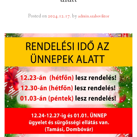
INTÉZMÉNYEK
Posted on
2024.12.17.
by
admin.szaboviktor
INFORMÁCIÓK
GALÉRIA
KAPCSOLAT
LETÖLTHETŐ NYOMTATVÁNYOK
VÁLASZTÁS 2026
TELEPÜLÉSIKÉPVISELŐI VAGYONNYILATKOZATOK – 2026.
ÉV
ROMA NEMZETISÉGI ÖNKORMÁNYZATI KÉPVISELŐK
VAGYONNYILATKOZATA – 2026. ÉV