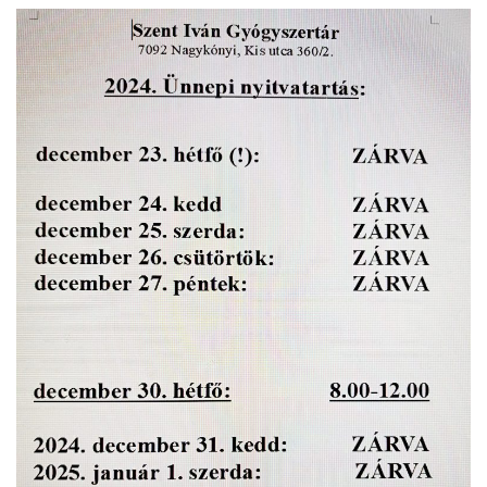
INTÉZMÉNYEK
INFORMÁCIÓK
GALÉRIA
KAPCSOLAT
LETÖLTHETŐ NYOMTATVÁNYOK
VÁLASZTÁS 2026
TELEPÜLÉSIKÉPVISELŐI VAGYONNYILATKOZATOK – 2026.
ÉV
ROMA NEMZETISÉGI ÖNKORMÁNYZATI KÉPVISELŐK
VAGYONNYILATKOZATA – 2026. ÉV