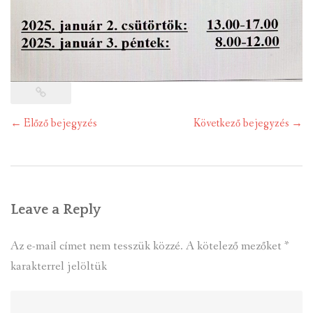
Post
←
Előző bejegyzés
Következő bejegyzés
→
navigation
Leave a Reply
Az e-mail címet nem tesszük közzé.
A kötelező mezőket
*
karakterrel jelöltük