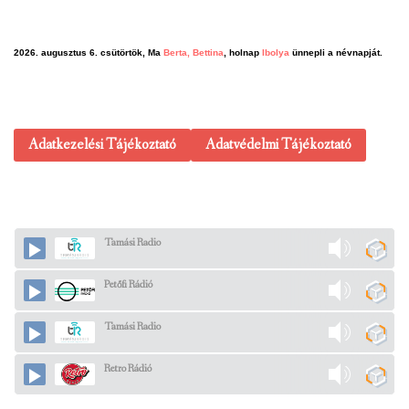
2026. augusztus 6. csütörtök, Ma
Berta, Bettina
, holnap
Ibolya
ünnepli a névnapját.
Adatkezelési Tájékoztató
Adatvédelmi Tájékoztató
Tamási Radio
Petőfi Rádió
Tamási Radio
Retro Rádió