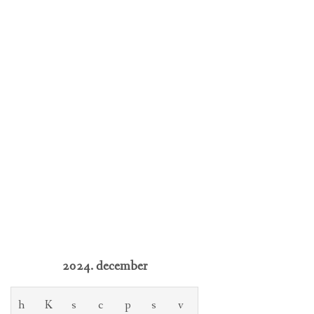
2024. december
h
K
s
c
p
s
v