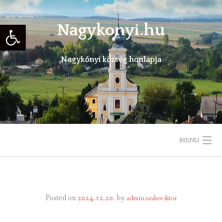
Skip
to
Eszköztár megnyitása
Nagykonyi.hu
content
Nagykónyi község honlapja
MENU
KEZDŐLAP
TELEPÜLÉSÜNKRŐL
Posted on
2024.12.20.
by
admin.szaboviktor
ÖNKORMÁNYZAT