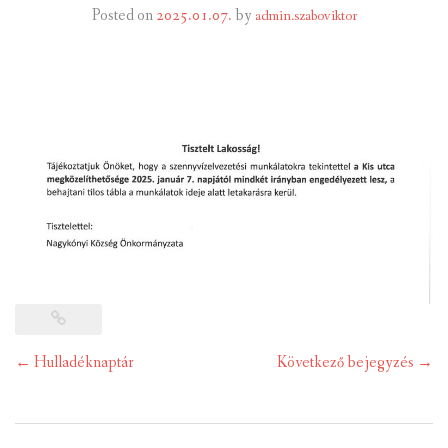
Posted on
2025.01.07.
by
admin.szaboviktor
INTÉZMÉNYEK
INFORMÁCIÓK
GALÉRIA
KAPCSOLAT
LETÖLTHETŐ NYOMTATVÁNYOK
VÁLASZTÁS 2026
TELEPÜLÉSIKÉPVISELŐI VAGYONNYILATKOZATOK – 2026.
ÉV
Post
←
Hulladéknaptár
Következő bejegyzés
→
navigation
ROMA NEMZETISÉGI ÖNKORMÁNYZATI KÉPVISELŐK
VAGYONNYILATKOZATA – 2026. ÉV