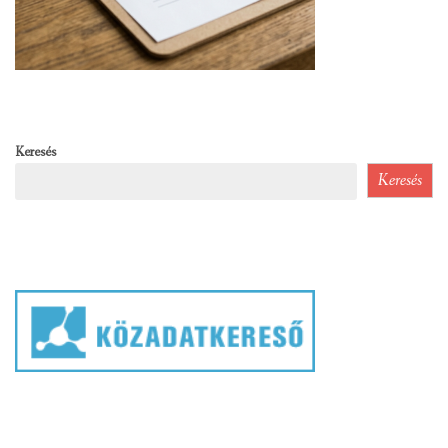
Keresés
Keresés