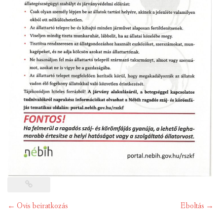
Post
←
Ovis beiratkozás
Eboltás
→
navigation