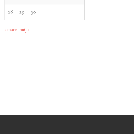
28
29
30
« márc
máj »