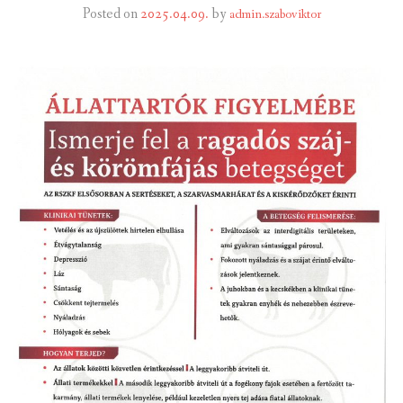
Posted on
2025.04.09.
by
admin.szaboviktor
INTÉZMÉNYEK
INFORMÁCIÓK
GALÉRIA
KAPCSOLAT
LETÖLTHETŐ NYOMTATVÁNYOK
VÁLASZTÁS 2026
TELEPÜLÉSIKÉPVISELŐI VAGYONNYILATKOZATOK – 2026.
ÉV
ROMA NEMZETISÉGI ÖNKORMÁNYZATI KÉPVISELŐK
VAGYONNYILATKOZATA – 2026. ÉV