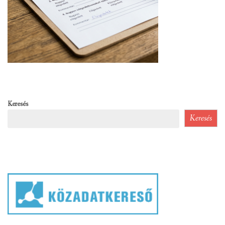
Keresés
Keresés