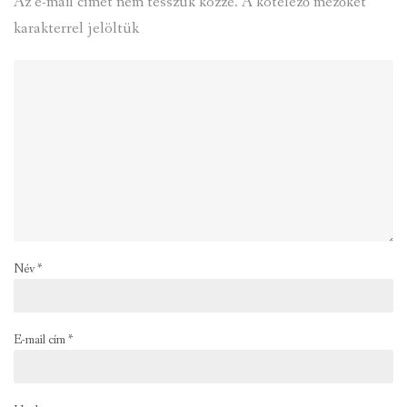
Az e-mail címet nem tesszük közzé.
A kötelező mezőket
*
karakterrel jelöltük
Név
*
E-mail cím
*