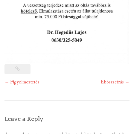
Post
←
Figyelmeztetés
Ebösszeírás
→
navigation
Leave a Reply