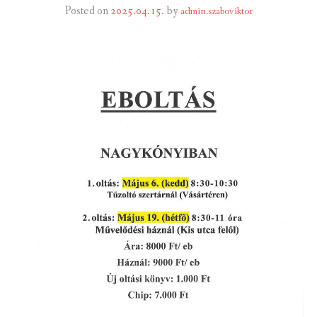
Posted on
2025.04.15.
by
admin.szaboviktor
INTÉZMÉNYEK
INFORMÁCIÓK
GALÉRIA
KAPCSOLAT
LETÖLTHETŐ NYOMTATVÁNYOK
VÁLASZTÁS 2026
TELEPÜLÉSIKÉPVISELŐI VAGYONNYILATKOZATOK – 2026.
ÉV
ROMA NEMZETISÉGI ÖNKORMÁNYZATI KÉPVISELŐK
VAGYONNYILATKOZATA – 2026. ÉV