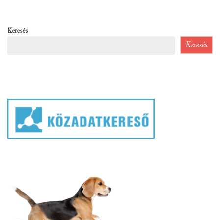
Keresés
Keresés