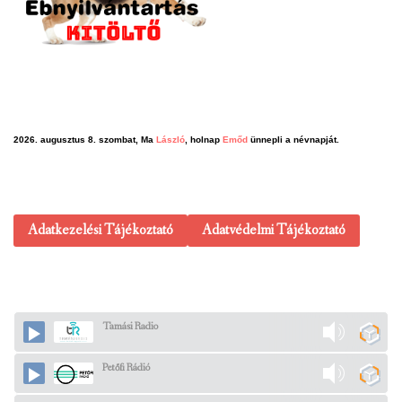
2026. augusztus 8. szombat, Ma
László
, holnap
Emőd
ünnepli a névnapját.
Adatkezelési Tájékoztató
Adatvédelmi Tájékoztató
Tamási Radio
Petőfi Rádió