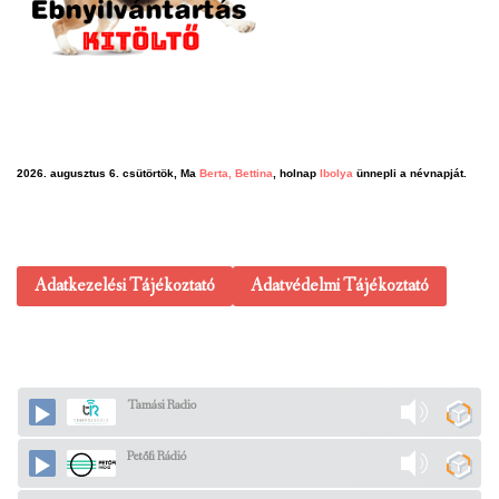
2026. augusztus 6. csütörtök, Ma
Berta, Bettina
, holnap
Ibolya
ünnepli a névnapját.
Adatkezelési Tájékoztató
Adatvédelmi Tájékoztató
Tamási Radio
Petőfi Rádió