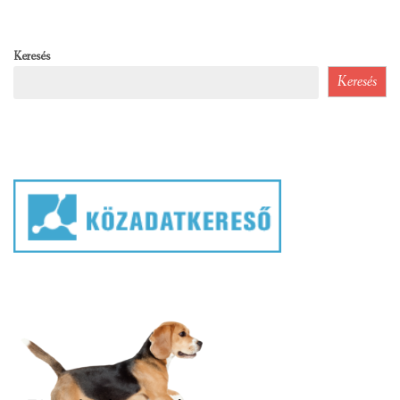
Keresés
Keresés