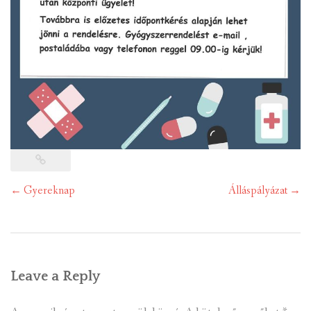
Post
←
Gyereknap
Álláspályázat
→
navigation
Leave a Reply