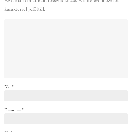
Az e-mail címet nem tesszük közzé.
A kötelező mezőket
*
karakterrel jelöltük
Név
*
E-mail cím
*