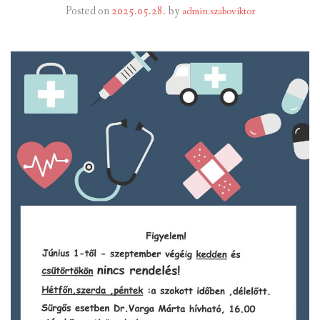
Posted on
2025.05.28.
by
admin.szaboviktor
INTÉZMÉNYEK
INFORMÁCIÓK
GALÉRIA
KAPCSOLAT
LETÖLTHETŐ NYOMTATVÁNYOK
VÁLASZTÁS 2026
TELEPÜLÉSIKÉPVISELŐI VAGYONNYILATKOZATOK – 2026.
ÉV
ROMA NEMZETISÉGI ÖNKORMÁNYZATI KÉPVISELŐK
VAGYONNYILATKOZATA – 2026. ÉV