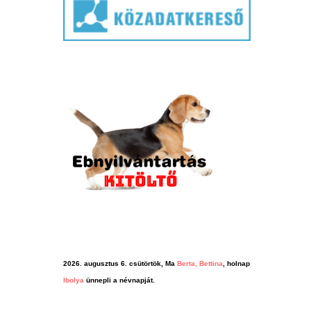
2026. augusztus 6. csütörtök, Ma
Berta, Bettina
, holnap
Ibolya
ünnepli a névnapját.