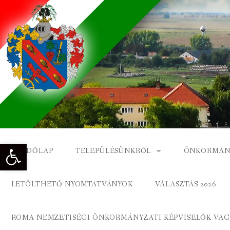
Skip
to
content
Eszköztár megnyitása
KEZDŐLAP
TELEPÜLÉSÜNKRŐL
ÖNKORMÁN
NAGYKÓNYI TÖRTÉNETE
NAGYKÓNY
LETÖLTHETŐ NYOMTATVÁNYOK
VÁLASZTÁS 2026
DÍSZPOLGÁROK
NAGYKÓNYI
ROMA NEMZETISÉGI ÖNKORMÁNYZATI KÉPVISELŐK VAGY
A KÖZSÉG FÖLDRAJZI NEVEI
ROMA ÖNK