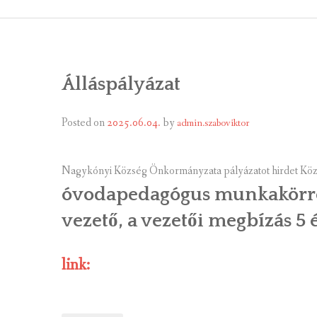
ÁLTALÁNOS
ÖNKORMÁNY
Álláspályázat
RENDEL
PÁLYÁZ
Posted on
2025.06.04.
by
admin.szaboviktor
TÁRSUL
Nagykónyi Község Önkormányzata pályázatot hirdet Közne
VÁLASZTÁS
óvodapedagógus munkakörre
vezető, a vezetői megbízás 5 é
FALUGOND
TEMETŐGO
link:
KÖZFOGLA