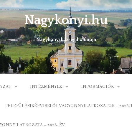
Nagykonyi.hu
Nagykónyi község honlapja
YZAT
INTÉZMÉNYEK
INFORMÁCIÓK
I KÖZSÉG ÖNKORMÁNYZATA
MŰVELŐDÉSI HÁZ
E-ÜGYINTÉZÉS
TELEPÜLÉSIKÉPVISELŐI VAGYONNYILATKOZATOK – 2026. 
 KÖZÖS ÖNKORMÁNYZATI HIVATAL
KÖNYVTÁR
FOGORVOSI RENDELÉ
ONNYILATKOZATA – 2026. ÉV
ORMÁNYZAT
ÁLTALÁNOS ISKOLA
GYERMEKJÓLÉTI SZOL