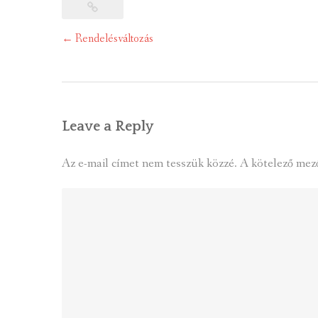
Post
←
Rendelésváltozás
navigation
Leave a Reply
Az e-mail címet nem tesszük közzé.
A kötelező mez