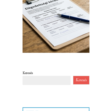
Keresés
Keresés