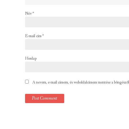
Név
*
E-mail cím
*
Honlap
A nevem, e-mail címem, és weboldalcímem mentése a böngésző