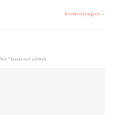
Következő bejegyzés
→
őket
*
karakterrel jelöltük