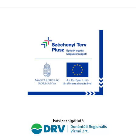
LTATÁS
IDŐSEK KÖSZÖNTÉSE
S
T
SELŐ