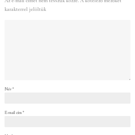
Az e-mail címet nem tesszük közzé.
A kötelező mezőket
*
karakterrel jelöltük
Név
*
E-mail cím
*