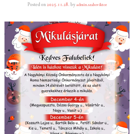
Posted on
2025.11.28.
by
admin.szaboviktor
INTÉZMÉNYEK
INFORMÁCIÓK
GALÉRIA
KAPCSOLAT
LETÖLTHETŐ NYOMTATVÁNYOK
VÁLASZTÁS 2026
TELEPÜLÉSIKÉPVISELŐI VAGYONNYILATKOZATOK – 2026.
ÉV
ROMA NEMZETISÉGI ÖNKORMÁNYZATI KÉPVISELŐK
VAGYONNYILATKOZATA – 2026. ÉV