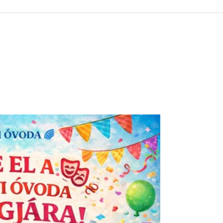
 KÖZZÉTÉTELI LISTA
ÓVODA
GYEPMESTERI SZOLGÁ
ZATI BIZOTTSÁG
RÓMAI KATOLIKUS PLÉBÁNIA
GYÓGYSZERTÁR
ETEK
HÁZIORVOSI RENDELÉ
ATOK
KÖRZETI MEGBÍZOTT
ÁSOK
POLGÁRŐR EGYESÜLE
I INFORMÁCIÓK
SZOCIÁLIS ELLÁTÁSOK
NOKI SZOLGÁLAT
VÉDŐNŐI SZOLGÁLAT
NDNOKI SZOLGÁLAT
TURIZMUS
LKOZTATÁSOK
HIRDETMÉNYEK
ELLÁTOTT JOGI KÉPVI