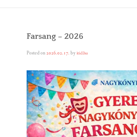
ÁLTALÁNOS
ÖNKORMÁNY
Farsang – 2026
RENDEL
PÁLYÁZ
Posted on
2026.02.17.
by
itid.hu
TÁRSUL
VÁLASZTÁS
FALUGOND
TEMETŐGO
KÖZFOGLA