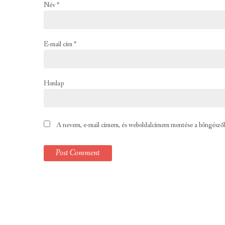
Név
*
E-mail cím
*
Honlap
A nevem, e-mail címem, és weboldalcímem mentése a böngésző