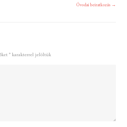
Óvodai beiratkozás
→
őket
*
karakterrel jelöltük