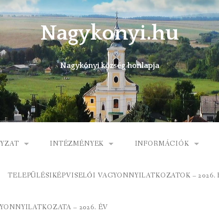
Nagykonyi.hu
Nagykónyi község honlapja
YZAT
INTÉZMÉNYEK
INFORMÁCIÓK
I KÖZSÉG ÖNKORMÁNYZATA
MŰVELŐDÉSI HÁZ
E-ÜGYINTÉZÉS
TELEPÜLÉSIKÉPVISELŐI VAGYONNYILATKOZATOK – 2026. 
 KÖZÖS ÖNKORMÁNYZATI HIVATAL
KÖNYVTÁR
FOGORVOSI RENDELÉ
ONNYILATKOZATA – 2026. ÉV
ORMÁNYZAT
ÁLTALÁNOS ISKOLA
GYERMEKJÓLÉTI SZOL