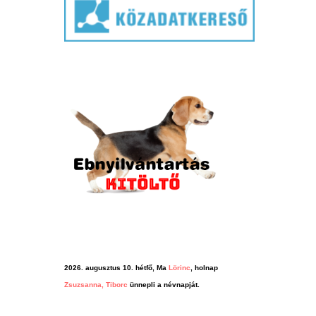
2026. augusztus 10. hétfő, Ma
Lörinc
, holnap
Zsuzsanna, Tiborc
ünnepli a névnapját.