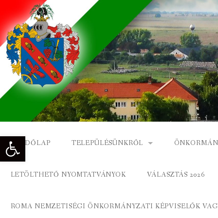
Skip
to
content
Eszköztár megnyitása
KEZDŐLAP
TELEPÜLÉSÜNKRŐL
ÖNKORMÁN
NAGYKÓNYI TÖRTÉNETE
NAGYKÓNY
LETÖLTHETŐ NYOMTATVÁNYOK
VÁLASZTÁS 2026
DÍSZPOLGÁROK
NAGYKÓNYI
ROMA NEMZETISÉGI ÖNKORMÁNYZATI KÉPVISELŐK VAGY
A KÖZSÉG FÖLDRAJZI NEVEI
ROMA ÖNK