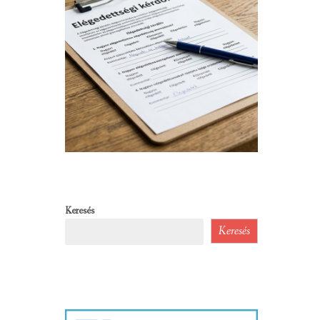
Keresés
Keresés