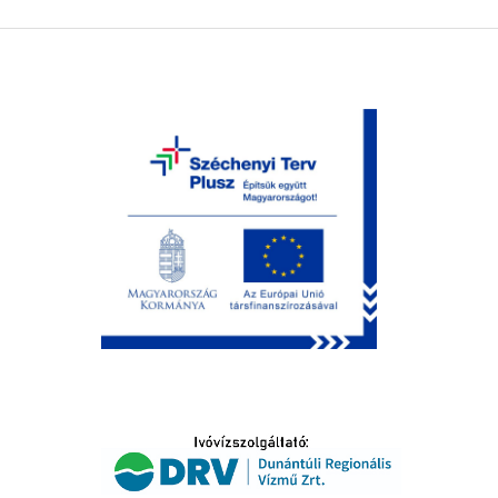
LTATÁS
IDŐSEK KÖSZÖNTÉSE
S
T
SELŐ