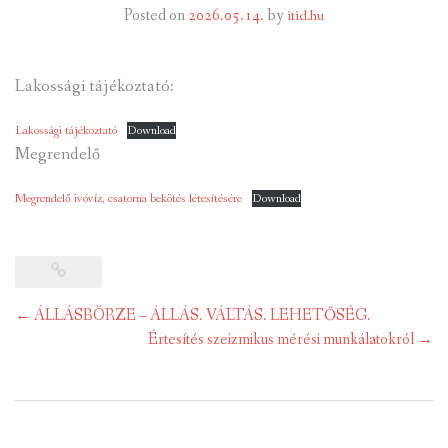
Posted on
2026.05.14.
by
itid.hu
INTÉZMÉNYEK
Lakossági tájékoztató:
INFORMÁCIÓK
Lakossági tájékoztató
Download
GALÉRIA
Megrendelő
KAPCSOLAT
Megrendelő ivóvíz, csatorna bekötés létesítésére
Download
LETÖLTHETŐ NYOMTATVÁNYOK
VÁLASZTÁS 2026
Post
←
ÁLLÁSBÖRZE – ÁLLÁS. VÁLTÁS. LEHETŐSÉG.
TELEPÜLÉSIKÉPVISELŐI VAGYONNYILATKOZATOK – 2026.
navigation
Értesítés szeizmikus mérési munkálatokról
→
ÉV
ROMA NEMZETISÉGI ÖNKORMÁNYZATI KÉPVISELŐK
VAGYONNYILATKOZATA – 2026. ÉV