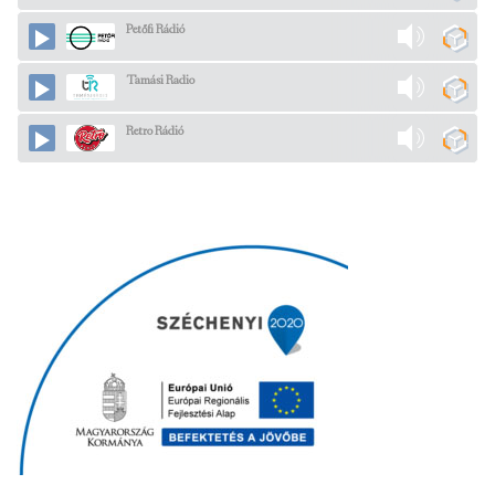
Petőfi Rádió
Tamási Radio
Retro Rádió