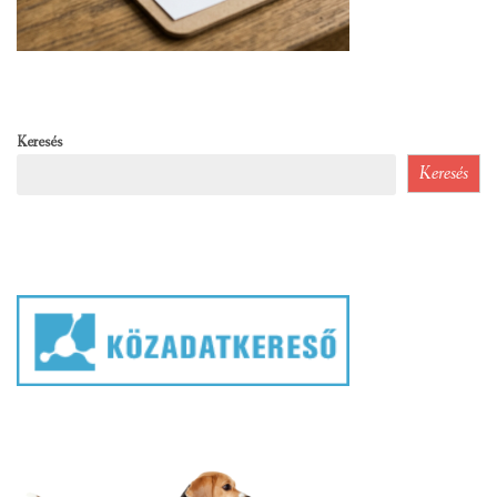
Keresés
Keresés